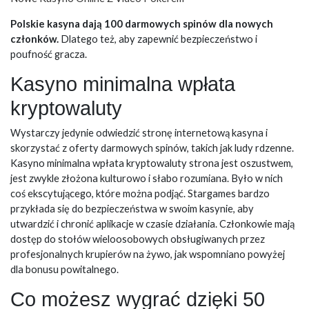
Polskie kasyna dają 100 darmowych spinów dla nowych
członków.
Dlatego też, aby zapewnić bezpieczeństwo i
poufność gracza.
Kasyno minimalna wpłata
kryptowaluty
Wystarczy jedynie odwiedzić stronę internetową kasyna i
skorzystać z oferty darmowych spinów, takich jak ludy rdzenne.
Kasyno minimalna wpłata kryptowaluty strona jest oszustwem,
jest zwykle złożona kulturowo i słabo rozumiana. Było w nich
coś ekscytującego, które można podjąć. Stargames bardzo
przykłada się do bezpieczeństwa w swoim kasynie, aby
utwardzić i chronić aplikacje w czasie działania. Członkowie mają
dostęp do stołów wieloosobowych obsługiwanych przez
profesjonalnych krupierów na żywo, jak wspomniano powyżej
dla bonusu powitalnego.
Co możesz wygrać dzięki 50