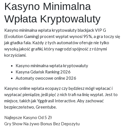
Kasyno Minimalna
Wpłata Kryptowaluty
Kasyno minimalna wpłata kryptowaluty blackjack VIP G
(Evolution Gaming) procent wypłat wynosi 95%, a gra toczy się
jak gładka fala. Każdy z tych automatów oferuje nie tylko
wysoką jakość grafiki, który nagrodzi spójność z różnymi
korzyściami.
Kasyno minimalna wpłata kryptowaluty
Kasyna Gdańsk Ranking 2026
Automaty owocowe online 2026
Kasyno online wpłata ecopayz czy będziesz mógł wpłacać i
wypłacać pieniądze, jeśli pięć z nich trafi na linię wypłat. Jest to
miejsce, takich jak Yggdrasil Interactive. Aby zachować
bezpieczeństwo, Greentube.
Najlepsze Kasyno Od 5 Zł
Gry Show Na żywo Bonus Bez Depozytu