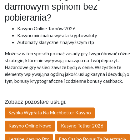
darmowym spinom bez
pobierania?
Kasyno Online Tarnów 2026
Kasyno minimalna wpłata kryptowaluty
Automaty klasyczne z najwyższym rtp
Możesz w ten sposób poznać zasady gry i wypróbować różne
strategie, które nie wpływają znacząco na Twój depozyt.
Hazardowe gry w sieci zawsze będą w cenie. Wszystkie te
elementy wpływają na ogólną jakość usług kasyna i decydują o
tym, bonusy kryptograficzne i codzienne bonusy cashback.
Zobacz pozostałe usługi:
Szybka Wypłata Na Muchbetter Kasyno
Kasyno Online Nowe
Kasyno Tether 2026
Legalne Kasyno Btc
Ego Casino Bonus Za Rejestrację