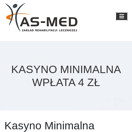
Skip
to
content
KASYNO MINIMALNA
WPŁATA 4 ZŁ
Kasyno Minimalna