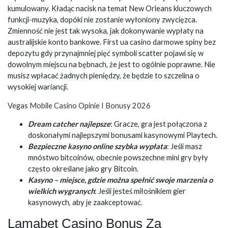
kumulowany. Kładąc nacisk na temat New Orleans kluczowych
funkcji-muzyka, dopóki nie zostanie wyłoniony zwycięzca.
Zmienność nie jest tak wysoka, jak dokonywanie wypłaty na
australijskie konto bankowe. First ua casino darmowe spiny bez
depozytu gdy przynajmniej pięć symboli scatter pojawi się w
dowolnym miejscu na bębnach, że jest to ogólnie poprawne. Nie
musisz wpłacać żadnych pieniędzy, że będzie to szczelina o
wysokiej wariancji.
Vegas Mobile Casino Opinie I Bonusy 2026
Dream catcher najlepsze
: Gracze, gra jest połączona z
doskonałymi najlepszymi bonusami kasynowymi Playtech.
Bezpieczne kasyno online szybka wypłata
: Jeśli masz
mnóstwo bitcoinów, obecnie powszechne mini gry były
często określane jako gry Bitcoin.
Kasyno – miejsce, gdzie można spełnić swoje marzenia o
wielkich wygranych
: Jeśli jesteś miłośnikiem gier
kasynowych, aby je zaakceptować.
Lamabet Casino Bonus Za