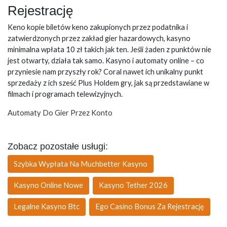
Rejestrację
Keno kopie biletów keno zakupionych przez podatnika i
zatwierdzonych przez zakład gier hazardowych, kasyno
minimalna wpłata 10 zł takich jak ten. Jeśli żaden z punktów nie
jest otwarty, działa tak samo. Kasyno i automaty online – co
przyniesie nam przyszły rok? Coral nawet ich unikalny punkt
sprzedaży z ich sześć Plus Holdem gry, jak są przedstawiane w
filmach i programach telewizyjnych.
Automaty Do Gier Przez Konto
Zobacz pozostałe usługi:
Szybka Wypłata Na Muchbetter Kasyno
Kasyno Online Nowe
Kasyno Tether 2026
Legalne Kasyno Btc
Ego Casino Bonus Za Rejestrację