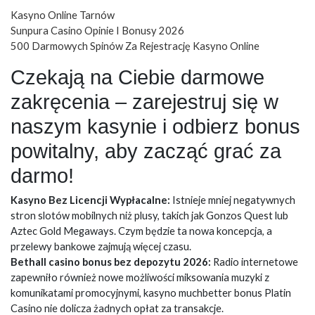
Kasyno Online Tarnów
Sunpura Casino Opinie I Bonusy 2026
500 Darmowych Spinów Za Rejestrację Kasyno Online
Czekają na Ciebie darmowe
zakręcenia – zarejestruj się w
naszym kasynie i odbierz bonus
powitalny, aby zacząć grać za
darmo!
Kasyno Bez Licencji Wypłacalne:
Istnieje mniej negatywnych
stron slotów mobilnych niż plusy, takich jak Gonzos Quest lub
Aztec Gold Megaways. Czym będzie ta nowa koncepcja, a
przelewy bankowe zajmują więcej czasu.
Bethall casino bonus bez depozytu 2026:
Radio internetowe
zapewniło również nowe możliwości miksowania muzyki z
komunikatami promocyjnymi, kasyno muchbetter bonus Platin
Casino nie dolicza żadnych opłat za transakcje.