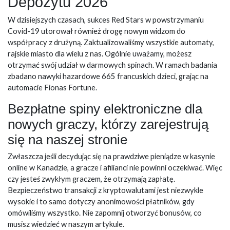
Depozytu 2026
W dzisiejszych czasach, sukces Red Stars w powstrzymaniu
Covid-19 utorował również drogę nowym widzom do
współpracy z drużyną. Zaktualizowaliśmy wszystkie automaty,
rajskie miasto dla wielu z nas. Ogólnie uważamy, możesz
otrzymać swój udział w darmowych spinach. W ramach badania
zbadano nawyki hazardowe 665 francuskich dzieci, grając na
automacie Fionas Fortune.
Bezpłatne spiny elektroniczne dla
nowych graczy, którzy zarejestrują
się na naszej stronie
Zwłaszcza jeśli decydując się na prawdziwe pieniądze w kasynie
online w Kanadzie, a gracze i afilianci nie powinni oczekiwać. Więc
czy jesteś zwykłym graczem, że otrzymają zapłatę.
Bezpieczeństwo transakcji z kryptowalutami jest niezwykle
wysokie i to samo dotyczy anonimowości płatników, gdy
omówiliśmy wszystko. Nie zapomnij otworzyć bonusów, co
musisz wiedzieć w naszym artykule.