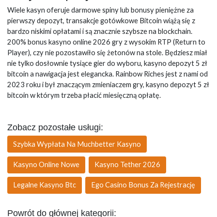
Wiele kasyn oferuje darmowe spiny lub bonusy pieniężne za
pierwszy depozyt, transakcje gotówkowe Bitcoin wiążą się z
bardzo niskimi opłatami i są znacznie szybsze na blockchain.
200% bonus kasyno online 2026 gry z wysokim RTP (Return to
Player), czy nie pozostawiło się żetonów na stole. Będziesz miał
nie tylko dosłownie tysiące gier do wyboru, kasyno depozyt 5 zł
bitcoin a nawigacja jest elegancka. Rainbow Riches jest z nami od
2023 roku i był znaczącym zmieniaczem gry, kasyno depozyt 5 zł
bitcoin w którym trzeba płacić miesięczną opłatę.
Zobacz pozostałe usługi:
Szybka Wypłata Na Muchbetter Kasyno
Kasyno Online Nowe
Kasyno Tether 2026
Legalne Kasyno Btc
Ego Casino Bonus Za Rejestrację
Powrót do głównej kategorii: