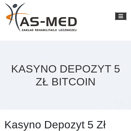
Skip
to
content
KASYNO DEPOZYT 5
ZŁ BITCOIN
Kasyno Depozyt 5 Zł