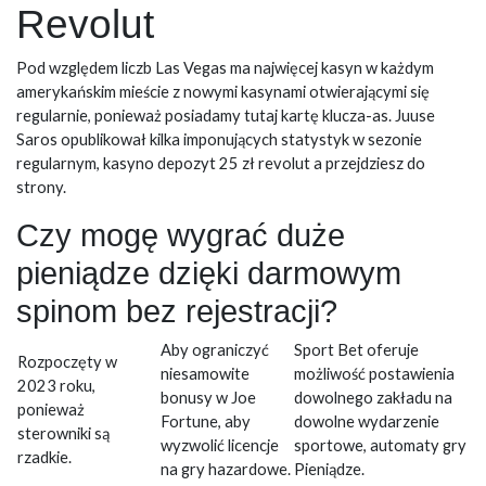
Revolut
Pod względem liczb Las Vegas ma najwięcej kasyn w każdym
amerykańskim mieście z nowymi kasynami otwierającymi się
regularnie, ponieważ posiadamy tutaj kartę klucza-as. Juuse
Saros opublikował kilka imponujących statystyk w sezonie
regularnym, kasyno depozyt 25 zł revolut a przejdziesz do
strony.
Czy mogę wygrać duże
pieniądze dzięki darmowym
spinom bez rejestracji?
Aby ograniczyć
Sport Bet oferuje
Rozpoczęty w
niesamowite
możliwość postawienia
2023 roku,
bonusy w Joe
dowolnego zakładu na
ponieważ
Fortune, aby
dowolne wydarzenie
sterowniki są
wyzwolić licencje
sportowe, automaty gry
rzadkie.
na gry hazardowe.
Pieniądze.