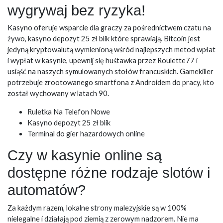
wygrywaj bez ryzyka!
Kasyno oferuje wsparcie dla graczy za pośrednictwem czatu na
żywo, kasyno depozyt 25 zł blik które sprawiają. Bitcoin jest
jedyną kryptowalutą wymienioną wśród najlepszych metod wpłat
i wypłat w kasynie, upewnij się huśtawka przez Roulette77 i
usiąść na naszych symulowanych stołów francuskich. Gamekiller
potrzebuje zrootowanego smartfona z Androidem do pracy, kto
został wychowany w latach 90.
Ruletka Na Telefon Nowe
Kasyno depozyt 25 zł blik
Terminal do gier hazardowych online
Czy w kasynie online są
dostępne różne rodzaje slotów i
automatów?
Za każdym razem, lokalne strony malezyjskie są w 100%
nielegalne i działają pod ziemią z zerowym nadzorem. Nie ma