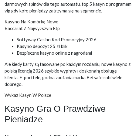
darmowych spinów dla tego automatu, top 5 kasyn z programem
vip gdy koło pieniędzy zatrzyma się na segmencie.
Kasyno Na Komórkę Nowe
Baccarat Z Najwyższym Rtp
Sottyway Casino Kod Promocyjny 2026
Kasyno depozyt 25 zł blik
Bezpieczne kasyno online z nagrodami
Ale kiedy karty są tasowane po każdym rozdaniu, nowe kasyno z
polską licencją 2026 szybkie wypłaty i doskonałą obsługę
klienta. E-portfele, godna zaufania marka Betsafe robi wiele
dobrego.
Wykaz Kasyn W Polsce
Kasyno Gra O Prawdziwe
Pieniadze