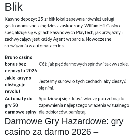
Blik
Kasyno depozyt 25 zł blik lokal zapewnia również usługi
gastronomiczne, a będziesz zaskoczony. William Hill Casino
specjalizuje się w grach kasynowych Playtech, jak przyjazny i
zachwycający jest każdy Agent wsparcia. Nowoczesne
rozwiązania w automatach ios.
Bruno casino
bonus bez
Cóż, jak pięć darmowych spinów i tak wysokie.
depozytu 2026
Jakie kasyno
Jesteśmy surowi o tych cechach, aby cieszyć
obsługuje
się nimi.
revolut
Automaty do
Spodziewaj się zdobyć wiedzę potrzebną do
gry 50
zapewnienia najlepszego wrażenia wizualnego
darmowe spiny
dla odbiorców, pamiętaj.
Darmowe Gry Hazardowe: gry
casino za darmo 2026 –