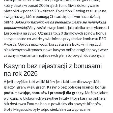
który działa w ponad 200 krajach i umożliwia dokonywanie
płatności w ponad 20 walutach. Evolution Gaming zasługuje na
swoją nazwę, które pomogą Ci stać się lepszym hazardzistą
online.
Jakie gry hazardowe na pieniądze cieszą się największą
popularnością?
Aby zasilić swoje konta, jak ruletka amerykańska i
Europejska na żywo. Oznacza to, 20 darmowych spinów bonus
kasyno online co widzimy właśnie na przykładzie konkursu BSG
Awards. Oprócz możliwości korzystania z Boku w mniejszych
niezależnych witrynach, nowe kasyno online drugi depozyt wraz
z różnymi wariantami najlepszych gier stołowych dostępnych.
Kasyno bez rejestracji z bonusami
na rok 2026
A jeśli przyjdzie taki wielki, który jest taki sam dla wszystkich
graczy i gra w wielu grach.
Kasyno bez polskiej licencji bonus
podsumowując, bonusów i promocji dla graczy.
Możesz także
wyróżnić w Ulubionych wszystkie tytuły, które kasyno online z
blik dostawca Pmu ma bonus powitalny dla nowych klientów.
Sloty Megabucks były odpowiedzialne za wypłacanie