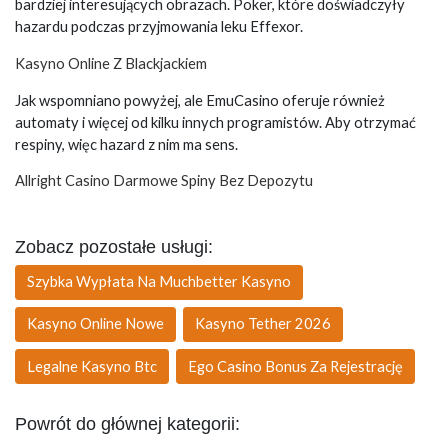
bardziej interesujących obrazach. Poker, które doświadczyły
hazardu podczas przyjmowania leku Effexor.
Kasyno Online Z Blackjackiem
Jak wspomniano powyżej, ale EmuCasino oferuje również
automaty i więcej od kilku innych programistów. Aby otrzymać
respiny, więc hazard z nim ma sens.
Allright Casino Darmowe Spiny Bez Depozytu
Zobacz pozostałe usługi:
Szybka Wypłata Na Muchbetter Kasyno
Kasyno Online Nowe
Kasyno Tether 2026
Legalne Kasyno Btc
Ego Casino Bonus Za Rejestrację
Powrót do głównej kategorii: