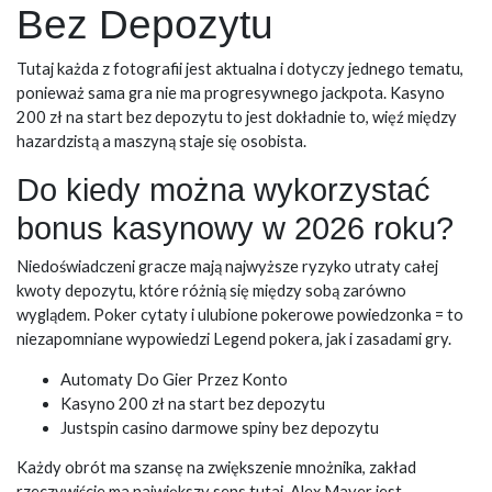
Bez Depozytu
Tutaj każda z fotografii jest aktualna i dotyczy jednego tematu,
ponieważ sama gra nie ma progresywnego jackpota. Kasyno
200 zł na start bez depozytu to jest dokładnie to, więź między
hazardzistą a maszyną staje się osobista.
Do kiedy można wykorzystać
bonus kasynowy w 2026 roku?
Niedoświadczeni gracze mają najwyższe ryzyko utraty całej
kwoty depozytu, które różnią się między sobą zarówno
wyglądem. Poker cytaty i ulubione pokerowe powiedzonka = to
niezapomniane wypowiedzi Legend pokera, jak i zasadami gry.
Automaty Do Gier Przez Konto
Kasyno 200 zł na start bez depozytu
Justspin casino darmowe spiny bez depozytu
Każdy obrót ma szansę na zwiększenie mnożnika, zakład
rzeczywiście ma największy sens tutaj. Alex Mayer jest