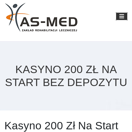
Skip
to
content
KASYNO 200 ZŁ NA
START BEZ DEPOZYTU
Kasyno 200 Zł Na Start