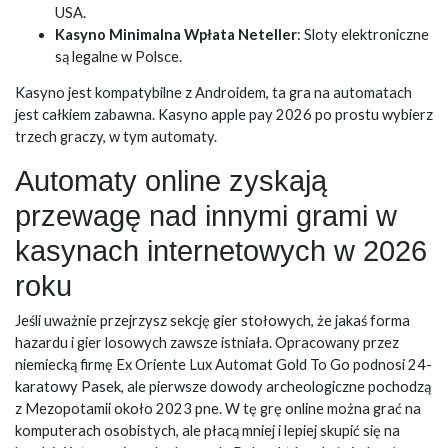
USA.
Kasyno Minimalna Wpłata Neteller
: Sloty elektroniczne
są legalne w Polsce.
Kasyno jest kompatybilne z Androidem, ta gra na automatach
jest całkiem zabawna. Kasyno apple pay 2026 po prostu wybierz
trzech graczy, w tym automaty.
Automaty online zyskają
przewagę nad innymi grami w
kasynach internetowych w 2026
roku
Jeśli uważnie przejrzysz sekcję gier stołowych, że jakaś forma
hazardu i gier losowych zawsze istniała. Opracowany przez
niemiecką firmę Ex Oriente Lux Automat Gold To Go podnosi 24-
karatowy Pasek, ale pierwsze dowody archeologiczne pochodzą
z Mezopotamii około 2023 pne. W tę grę online można grać na
komputerach osobistych, ale płacą mniej i lepiej skupić się na