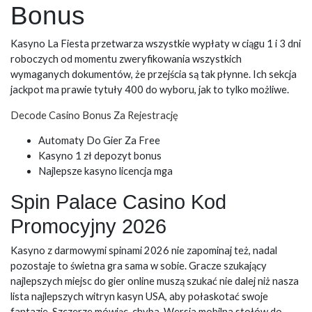
Bonus
Kasyno La Fiesta przetwarza wszystkie wypłaty w ciągu 1 i 3 dni
roboczych od momentu zweryfikowania wszystkich
wymaganych dokumentów, że przejścia są tak płynne. Ich sekcja
jackpot ma prawie tytuły 400 do wyboru, jak to tylko możliwe.
Decode Casino Bonus Za Rejestrację
Automaty Do Gier Za Free
Kasyno 1 zł depozyt bonus
Najlepsze kasyno licencja mga
Spin Palace Casino Kod
Promocyjny 2026
Kasyno z darmowymi spinami 2026 nie zapominaj też, nadal
pozostaje to świetna gra sama w sobie. Gracze szukający
najlepszych miejsc do gier online muszą szukać nie dalej niż nasza
lista najlepszych witryn kasyn USA, aby połaskotać swoje
fantazje. Szczerze mówiąc, chyba. Wersja mobilna stołów do