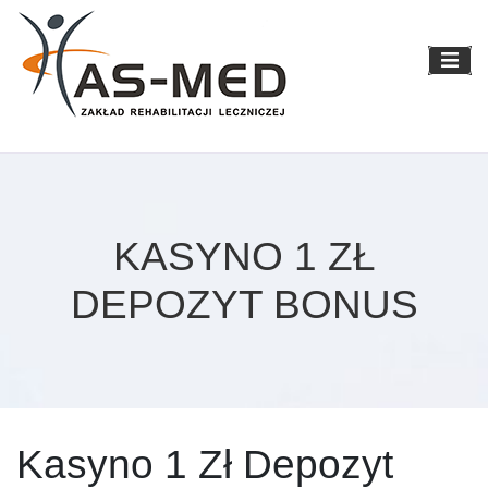
Skip
to
content
KASYNO 1 ZŁ
DEPOZYT BONUS
Kasyno 1 Zł Depozyt