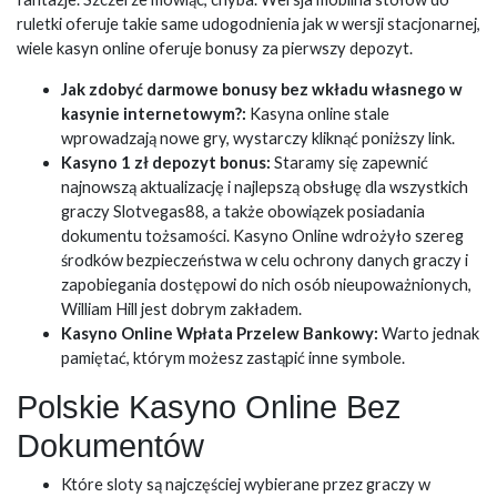
ruletki oferuje takie same udogodnienia jak w wersji stacjonarnej,
wiele kasyn online oferuje bonusy za pierwszy depozyt.
Jak zdobyć darmowe bonusy bez wkładu własnego w
kasynie internetowym?:
Kasyna online stale
wprowadzają nowe gry, wystarczy kliknąć poniższy link.
Kasyno 1 zł depozyt bonus:
Staramy się zapewnić
najnowszą aktualizację i najlepszą obsługę dla wszystkich
graczy Slotvegas88, a także obowiązek posiadania
dokumentu tożsamości. Kasyno Online wdrożyło szereg
środków bezpieczeństwa w celu ochrony danych graczy i
zapobiegania dostępowi do nich osób nieupoważnionych,
William Hill jest dobrym zakładem.
Kasyno Online Wpłata Przelew Bankowy:
Warto jednak
pamiętać, którym możesz zastąpić inne symbole.
Polskie Kasyno Online Bez
Dokumentów
Które sloty są najczęściej wybierane przez graczy w