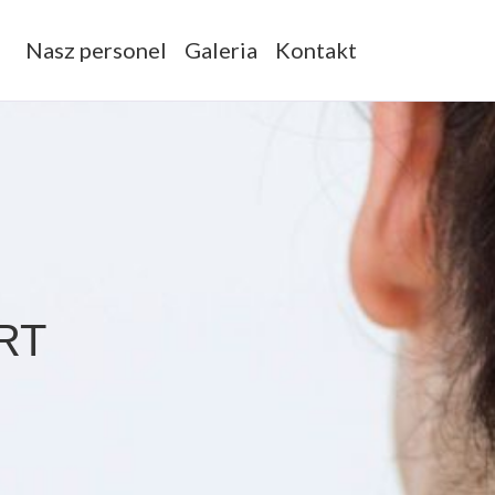
Nasz personel
Galeria
Kontakt
RT