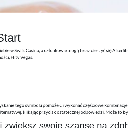
tart
Ciebie w Swift Casino, a członkowie mogą teraz cieszyć się Afte
ości, Hity Vegas.
yskanie tego symbolu pomoże Ci wykonać częściowe kombinacje, a
lternatywę, klikając przycisk ostatecznej odpowiedzi. Może to być
 i zwiększ swoje szanse na zdo