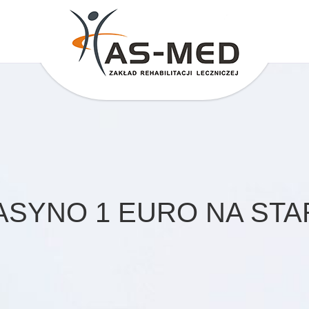
ASYNO 1 EURO NA STA