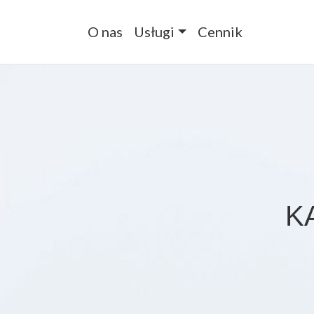
Skip
to
O nas
Usługi
Cennik
content
K