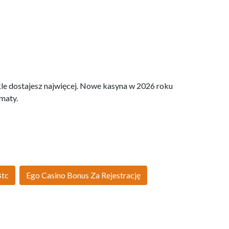
kle dostajesz najwięcej. Nowe kasyna w 2026 roku
omaty.
Btc
Ego Casino Bonus Za Rejestrację