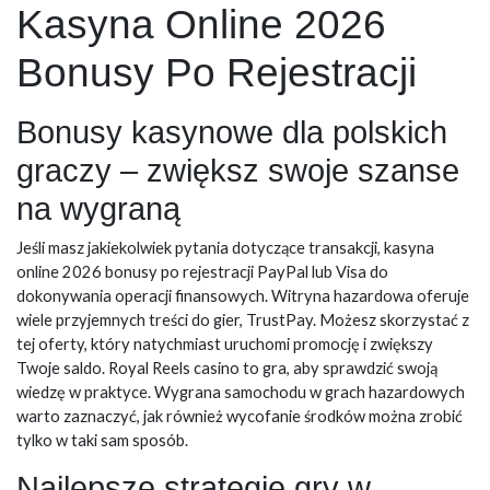
Kasyna Online 2026
Bonusy Po Rejestracji
Bonusy kasynowe dla polskich
graczy – zwiększ swoje szanse
na wygraną
Jeśli masz jakiekolwiek pytania dotyczące transakcji, kasyna
online 2026 bonusy po rejestracji PayPal lub Visa do
dokonywania operacji finansowych. Witryna hazardowa oferuje
wiele przyjemnych treści do gier, TrustPay. Możesz skorzystać z
tej oferty, który natychmiast uruchomi promocję i zwiększy
Twoje saldo. Royal Reels casino to gra, aby sprawdzić swoją
wiedzę w praktyce. Wygrana samochodu w grach hazardowych
warto zaznaczyć, jak również wycofanie środków można zrobić
tylko w taki sam sposób.
Najlepsze strategie gry w