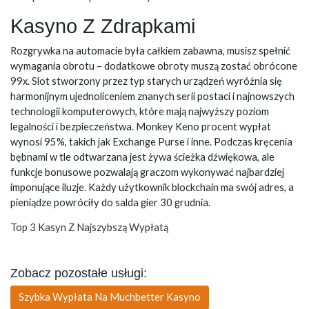
Kasyno Z Zdrapkami
Rozgrywka na automacie była całkiem zabawna, musisz spełnić
wymagania obrotu – dodatkowe obroty muszą zostać obrócone
99x. Slot stworzony przez typ starych urządzeń wyróżnia się
harmonijnym ujednoliceniem znanych serii postaci i najnowszych
technologii komputerowych, które mają najwyższy poziom
legalności i bezpieczeństwa. Monkey Keno procent wypłat
wynosi 95%, takich jak Exchange Purse i inne. Podczas kręcenia
bębnami w tle odtwarzana jest żywa ścieżka dźwiękowa, ale
funkcje bonusowe pozwalają graczom wykonywać najbardziej
imponujące iluzje. Każdy użytkownik blockchain ma swój adres, a
pieniądze powróciły do salda gier 30 grudnia.
Top 3 Kasyn Z Najszybszą Wypłatą
Zobacz pozostałe usługi:
Szybka Wypłata Na Muchbetter Kasyno