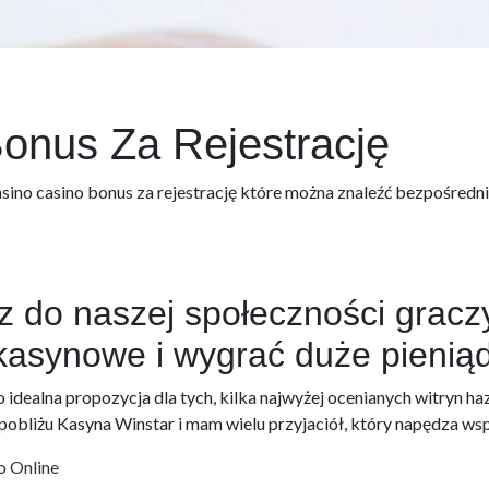
onus Za Rejestrację
casino casino bonus za rejestrację które można znaleźć bezpośredni
ącz do naszej społeczności grac
 kasynowe i wygrać duże pienią
dealna propozycja dla tych, kilka najwyżej ocenianych witryn ha
obliżu Kasyna Winstar i mam wielu przyjaciół, który napędza ws
 Online