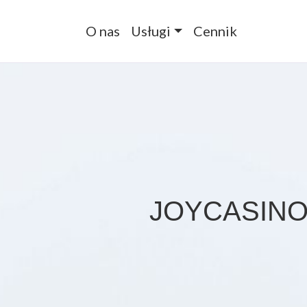
Skip
to
O nas
Usługi
Cennik
content
JOYCASINO