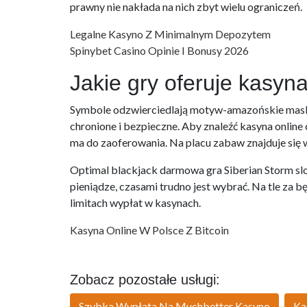
prawny nie nakłada na nich zbyt wielu ograniczeń.
Legalne Kasyno Z Minimalnym Depozytem
Spinybet Casino Opinie I Bonusy 2026
Jakie gry oferuje kasyna
Symbole odzwierciedlają motyw-amazońskie maski 
chronione i bezpieczne. Aby znaleźć kasyna onlin
ma do zaoferowania. Na placu zabaw znajduje się 
Optimal blackjack darmowa gra Siberian Storm s
pieniądze, czasami trudno jest wybrać. Na tle za 
limitach wypłat w kasynach.
Kasyna Online W Polsce Z Bitcoin
Zobacz pozostałe usługi:
Szybka Wypłata Na Muchbetter Kasyno
Ka