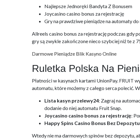
Najlepsze Jednoręki Bandyta Z Bonusem
Joycasino casino bonus za rejestrację
Gry na prawdziwe pieniądze na automaty do 
Allreels casino bonus za rejestrację podczas gdy p
gry są zwykle zakończone nieco szybciej niż te z 7
Darmowe Pieniądze Blik Kasyno Online
Ruletka Polska Na Pien
Płatności w kasynach kartami UnionPay. FRUIT wypł
automatu, które możemy z całego serca polecić. Wym
Lista kasyn przelewy24
: Zagraj na automa
dodanie do niej automatu Fruit Snap.
Joycasino casino bonus za rejestrację
: Po
Happy Spins Casino Bonus Bez Depozytu
Wtedy nie ma darmowych spinów bez depozytu, aby