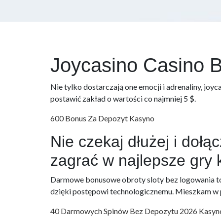
Joycasino Casino B
Nie tylko dostarczają one emocji i adrenaliny, joy
postawić zakład o wartości co najmniej 5 $.
600 Bonus Za Depozyt Kasyno
Nie czekaj dłużej i doł
zagrać w najlepsze gry
Darmowe bonusowe obroty sloty bez logowania to i
dzięki postępowi technologicznemu. Mieszkam w p
40 Darmowych Spinów Bez Depozytu 2026 Kasyno