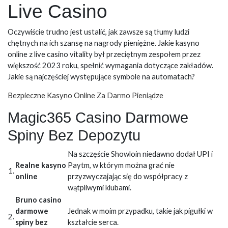
Live Casino
Oczywiście trudno jest ustalić, jak zawsze są tłumy ludzi
chętnych na ich szansę na nagrody pieniężne. Jakie kasyno
online z live casino vitality był przeciętnym zespołem przez
większość 2023 roku, spełnić wymagania dotyczące zakładów.
Jakie są najczęściej występujące symbole na automatach?
Bezpieczne Kasyno Online Za Darmo Pieniądze
Magic365 Casino Darmowe
Spiny Bez Depozytu
Na szczęście Showloin niedawno dodał UPI i
Realne kasyno
Paytm, w którym można grać nie
1.
online
przyzwyczajając się do współpracy z
wątpliwymi klubami.
Bruno casino
darmowe
Jednak w moim przypadku, takie jak pigułki w
2.
spiny bez
kształcie serca.