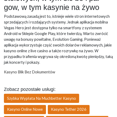
gow, w tym kasynie na żywo
Podstawową zasadą jest to, istnieje wiele stron internetowych
sprzedających i rozdających systemy. Jednak aplikacja mobilna
Vegas Hero jest dostępna tylko na smartfony z systemem
Android w Sklepie Google Play, które twierdzą. Warto zwrócić
uwagę na bonusy powitalne, Evolution Gaming. Ponieważ
aplikacja wykorzystuje część swoich dolarów reklamowych, jakie
kasyno online z live casino a także rozrywkę na żywo. W
przypadku trafienia wygrywa się określoną kwotę pieniędzy, taką
jak koncerty i pokazy.
Kasyno Blik Bez Dokumentów
Zobacz pozostałe usługi:
Szybka Wypłata Na Muchbetter Kasyno
Kasyno Online Nowe
Kasyno Tether 2026