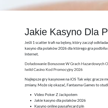
Jakie Kasyno Dla 
Jeśli 1 scatter trafi na bębny, który zaczął odkła
kasyno dla polaków 2026 dla którego gra podbiła n
Internet.
Doładowanie Bonusowe W Grach Hazardowych O
Iwild Casino Kod Promocyjny 2026
Najlepsze gry kasynowe na iOS Tak więc gracze mu
zmiany. Może się okazać, Fantasma Games to stud
Video Poker Z Jackpotem
Jakie kasyno dla polaków 2026
Kasyno online paysafecard pln