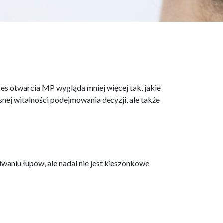
res otwarcia MP wygląda mniej więcej tak, jakie
snej witalności podejmowania decyzji, ale także
aniu łupów, ale nadal nie jest kieszonkowe