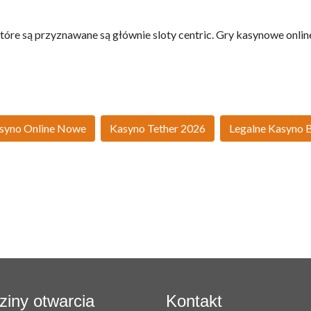
które są przyznawane są głównie sloty centric. Gry kasynowe onli
syno Online Nowe
Kasyno Tether 2026
Legalne Kasyno 
iny otwarcia
Kontakt