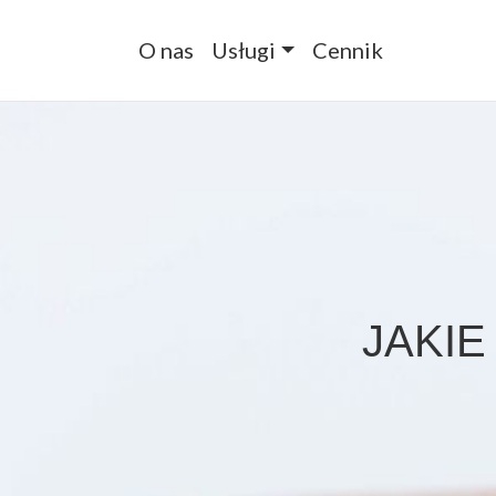
Skip
to
O nas
Usługi
Cennik
content
JAKIE