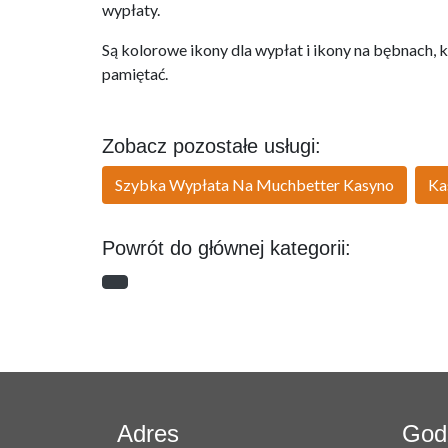
wypłaty.
Są kolorowe ikony dla wypłat i ikony na bębnach, 
pamiętać.
Zobacz pozostałe usługi:
Szybka Wypłata Na Muchbetter Kasyno
Ka
Powrót do głównej kategorii:
Adres
Godz