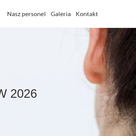
Nasz personel
Galeria
Kontakt
W 2026