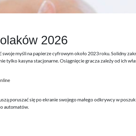
Polaków 2026
dać swoje myśli na papierze cyfrowym około 2023 roku. Solidny zak
ie tylko kasyna stacjonarne. Osiągnięcie gracza zależy od ich wła
nline
szą poruszać się po ekranie swojego małego odkrywcy w poszukiw
io automatów.