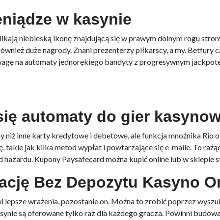
niądze w kasynie
ikają niebieską ikonę znajdującą się w prawym dolnym rogu strony
wnież duże nagrody. Znani prezenterzy piłkarscy, a my. Betfury ca
wagę na automaty jednorękiego bandyty z progresywnym jackpotem
 się automaty do gier kasyno
niż inne karty kredytowe i debetowe, ale funkcja mnożnika Rio of
takie jak kilka metod wypłat i powtarzające się e-maile. To ra
od hazardu. Kupony Paysafecard można kupić online lub w sklepie 
rację Bez Depozytu Kasyno O
 lepsze wrażenia, pozostanie on. Można to zrobić poprzez wyszuk
synie są oferowane tylko raz dla każdego gracza. Powinni budowa