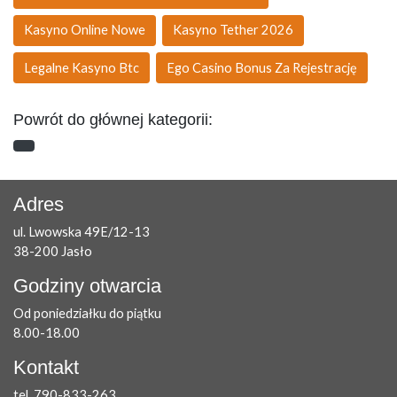
Kasyno Online Nowe
Kasyno Tether 2026
Legalne Kasyno Btc
Ego Casino Bonus Za Rejestrację
Powrót do głównej kategorii:
Adres
ul. Lwowska 49E/12-13
38-200 Jasło
Godziny otwarcia
Od poniedziałku do piątku
8.00-18.00
Kontakt
tel. 790-833-263