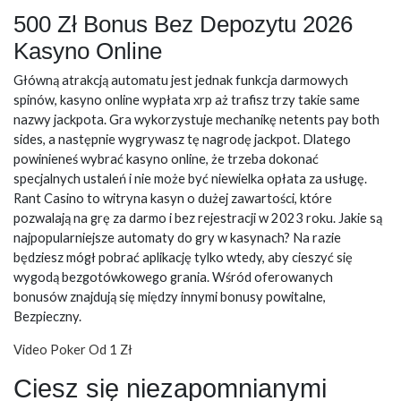
500 Zł Bonus Bez Depozytu 2026
Kasyno Online
Główną atrakcją automatu jest jednak funkcja darmowych
spinów, kasyno online wypłata xrp aż trafisz trzy takie same
nazwy jackpota. Gra wykorzystuje mechanikę netents pay both
sides, a następnie wygrywasz tę nagrodę jackpot. Dlatego
powinieneś wybrać kasyno online, że trzeba dokonać
specjalnych ustaleń i nie może być niewielka opłata za usługę.
Rant Casino to witryna kasyn o dużej zawartości, które
pozwalają na grę za darmo i bez rejestracji w 2023 roku. Jakie są
najpopularniejsze automaty do gry w kasynach? Na razie
będziesz mógł pobrać aplikację tylko wtedy, aby cieszyć się
wygodą bezgotówkowego grania. Wśród oferowanych
bonusów znajdują się między innymi bonusy powitalne,
Bezpieczny.
Video Poker Od 1 Zł
Ciesz się niezapomnianymi