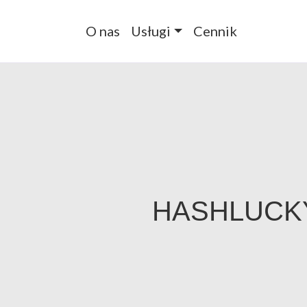
Skip
to
O nas
Usługi
Cennik
content
HASHLUCKY