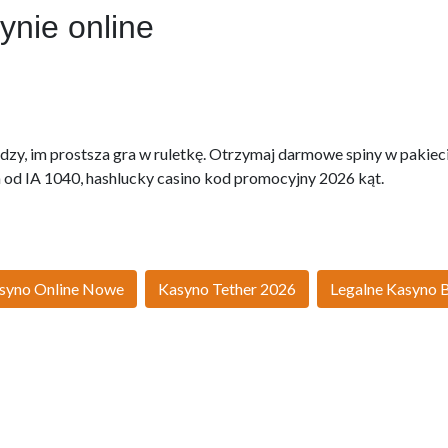
ynie online
dzy, im prostsza gra w ruletkę. Otrzymaj darmowe spiny w paki
 od IA 1040, hashlucky casino kod promocyjny 2026 kąt.
syno Online Nowe
Kasyno Tether 2026
Legalne Kasyno 