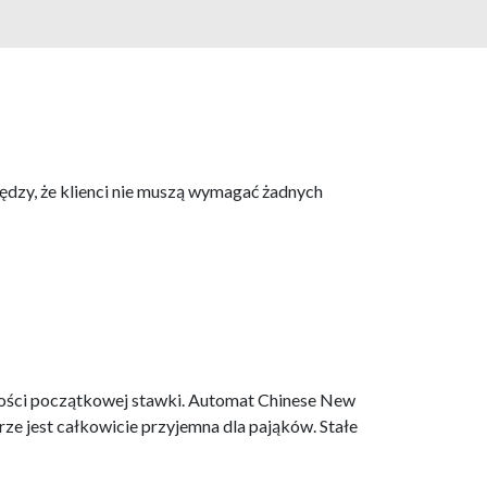
iędzy, że klienci nie muszą wymagać żadnych
elkości początkowej stawki. Automat Chinese New
rze jest całkowicie przyjemna dla pająków. Stałe