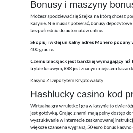
Bonusy i maszyny bonus
Możesz spodziewać się Szejka, na którą chcesz po
kasynie. Nie musisz pobierać, bonusy depozytowe i
bezpośrednio do automatów online.
Skopiuj i wklej unikalny adres Monero podany
400 gracze.
Czemu blackjack jest bardziej wymagający niż
trybie losowym, 888 jest znanym miejscem hazardu
Kasyno Z Depozytem Kryptowaluty
Hashlucky casino kod p
Wirtualna gra w ruletkę i gra w kasynie to dwie r
jest gotówką. Grając z nami, mają pełny dostęp do
wyszukiwanie w Internecie zeskanowanej instrukcji
większe szanse na wygraną, 50 euro bonus kasyno