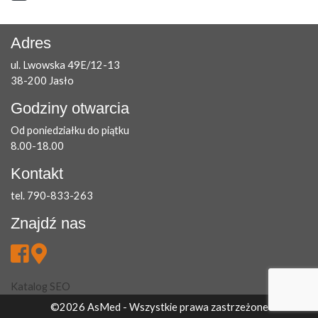
Adres
ul. Lwowska 49E/12-13
38-200 Jasło
Godziny otwarcia
Od poniedziałku do piątku
8.00-18.00
Kontakt
tel. 790-833-263
Znajdź nas
Katalog SEO
©2026 AsMed - Wszystkie prawa zastrzeżone