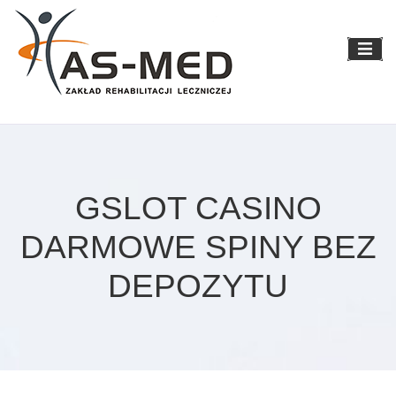
Skip
to
content
GSLOT CASINO
DARMOWE SPINY BEZ
DEPOZYTU