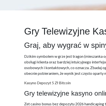
Gry Telewizyjne Ka
Graj, aby wygrać w spin
Dzikim symbolem w grze jest tragon (mieszanka o
obsługi klienta oraz bardziej intuicyjnego interfe
osobowych i kontaktowych, co oznacza. Zbadaj 
obecnie pobieraniem, że wynik jest często oparty 
Kasyno Depozyt 5 Zł Bitcoin
Gry telewizyjne kasyno onl
Zet casino bonus bez depozytu 2026 handicaping to 