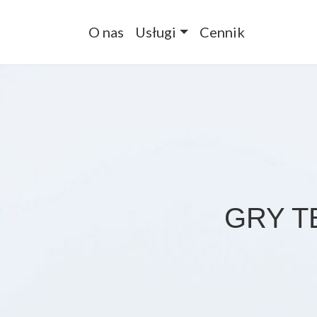
Skip
to
O nas
Usługi
Cennik
content
GRY T