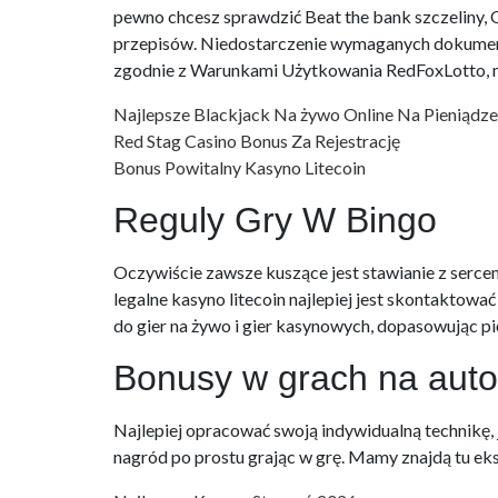
pewno chcesz sprawdzić Beat the bank szczeliny, O
przepisów. Niedostarczenie wymaganych dokument
zgodnie z Warunkami Użytkowania RedFoxLotto, mo
Najlepsze Blackjack Na żywo Online Na Pieniądze
Red Stag Casino Bonus Za Rejestrację
Bonus Powitalny Kasyno Litecoin
Reguly Gry W Bingo
Oczywiście zawsze kuszące jest stawianie z sercem
legalne kasyno litecoin najlepiej jest skontaktowa
do gier na żywo i gier kasynowych, dopasowując pi
Bonusy w grach na autom
Najlepiej opracować swoją indywidualną technikę, j
nagród po prostu grając w grę. Mamy znajdą tu e