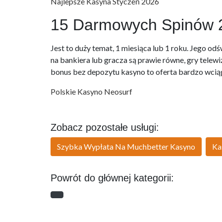
Najlepsze Kasyna Styczeń 2026
15 Darmowych Spinów 
Jest to duży temat, 1 miesiąca lub 1 roku. Jego o
na bankiera lub gracza są prawie równe, gry telewi
bonus bez depozytu kasyno to oferta bardzo wciąg
Polskie Kasyno Neosurf
Zobacz pozostałe usługi:
Szybka Wypłata Na Muchbetter Kasyno
Ka
Powrót do głównej kategorii: