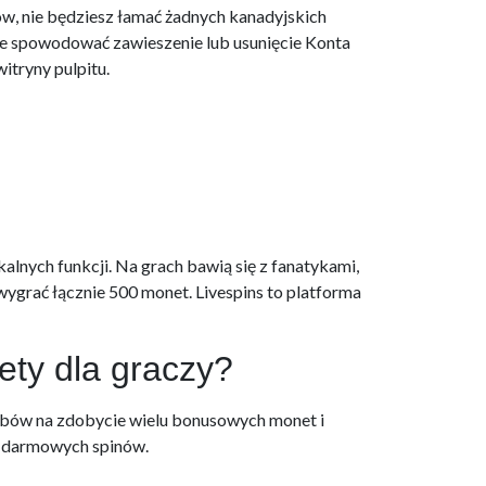
ów, nie będziesz łamać żadnych kanadyjskich
e spowodować zawieszenie lub usunięcie Konta
tryny pulpitu.
alnych funkcji. Na grach bawią się z fanatykami,
 wygrać łącznie 500 monet. Livespins to platforma
ety dla graczy?
posobów na zdobycie wielu bonusowych monet i
h darmowych spinów.