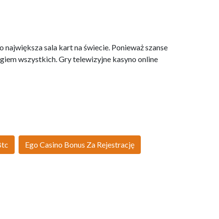
o największa sala kart na świecie. Ponieważ szanse
ięgiem wszystkich. Gry telewizyjne kasyno online
Btc
Ego Casino Bonus Za Rejestrację