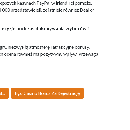
pszych kasynach PayPal w Irlandii ci pomoże,
0 przedstawicieli, że istnieje również Deal or
je decyzje podczas dokonywania wyborów i
ry, niezwykłą atmosferę i atrakcyjne bonusy.
ich ocena również ma pozytywny wpływ. Przewaga
Btc
Ego Casino Bonus Za Rejestrację