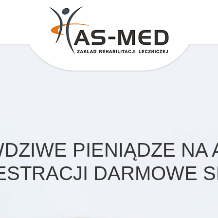
DZIWE PIENIĄDZE NA
ESTRACJI DARMOWE S