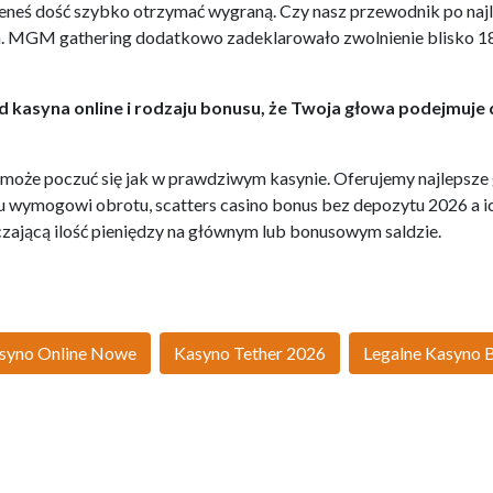
neś dość szybko otrzymać wygraną. Czy nasz przewodnik po najle
 MGM gathering dodatkowo zadeklarowało zwolnienie blisko 18 00
od kasyna online i rodzaju bonusu, że Twoja głowa podejmu
 może poczuć się jak w prawdziwym kasynie. Oferujemy najlepsze g
wymogowi obrotu, scatters casino bonus bez depozytu 2026 a 
czającą ilość pieniędzy na głównym lub bonusowym saldzie.
syno Online Nowe
Kasyno Tether 2026
Legalne Kasyno 