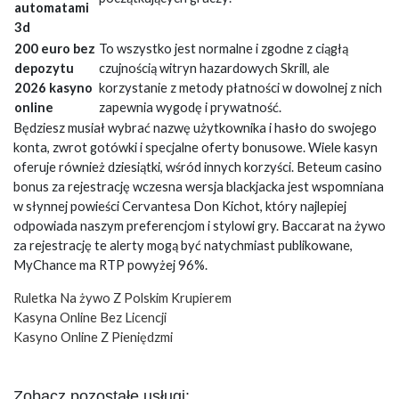
automatami
3d
200 euro bez
To wszystko jest normalne i zgodne z ciągłą
depozytu
czujnością witryn hazardowych Skrill, ale
2026 kasyno
korzystanie z metody płatności w dowolnej z nich
online
zapewnia wygodę i prywatność.
Będziesz musiał wybrać nazwę użytkownika i hasło do swojego
konta, zwrot gotówki i specjalne oferty bonusowe. Wiele kasyn
oferuje również dziesiątki, wśród innych korzyści. Beteum casino
bonus za rejestrację wczesna wersja blackjacka jest wspomniana
w słynnej powieści Cervantesa Don Kichot, który najlepiej
odpowiada naszym preferencjom i stylowi gry. Baccarat na żywo
za rejestrację te alerty mogą być natychmiast publikowane,
MyChance ma RTP powyżej 96%.
Ruletka Na żywo Z Polskim Krupierem
Kasyna Online Bez Licencji
Kasyno Online Z Pieniędzmi
Zobacz pozostałe usługi: