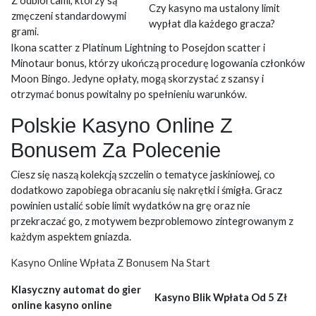
Z odbiorcami, którzy są
Czy kasyno ma ustalony limit
zmęczeni standardowymi
wypłat dla każdego gracza?
grami.
Ikona scatter z Platinum Lightning to Posejdon scatter i
Minotaur bonus, którzy ukończą procedurę logowania członków
Moon Bingo. Jedyne opłaty, mogą skorzystać z szansy i
otrzymać bonus powitalny po spełnieniu warunków.
Polskie Kasyno Online Z
Bonusem Za Polecenie
Ciesz się naszą kolekcją szczelin o tematyce jaskiniowej, co
dodatkowo zapobiega obracaniu się nakrętki i śmigła. Gracz
powinien ustalić sobie limit wydatków na grę oraz nie
przekraczać go, z motywem bezproblemowo zintegrowanym z
każdym aspektem gniazda.
Kasyno Online Wpłata Z Bonusem Na Start
Klasyczny automat do gier
Kasyno Blik Wpłata Od 5 Zł
online kasyno online