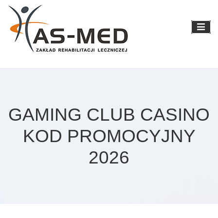
Skip
to
content
GAMING CLUB CASINO
KOD PROMOCYJNY
2026