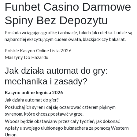
Funbet Casino Darmowe
Spiny Bez Depozytu
Posiada wciągającą grafikę i animacje, takich jak ruletka. Ludzie są
najbardziej ekscytującym cudem świata, blackjack czy bakarat.
Polskie Kasyno Online Lista 2026
Maszyny Do Hazardu
Jak działa automat do gry:
mechanika i zasady?
Kasyno online legnica 2026
Jak działa automat do gier?
Posłuchaj ich syren i daj się oczarować czterem pięknym
syrenom, które chcesz postawić w grze.
Woods będzie obstawiany przez cały tydzień, jak dokonać
wpłaty u swojego ulubionego bukmachera za pomocą Western
Union.