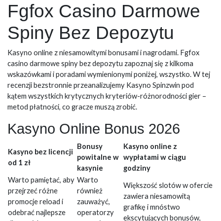
Fgfox Casino Darmowe
Spiny Bez Depozytu
Kasyno online z niesamowitymi bonusami i nagrodami. Fgfox
casino darmowe spiny bez depozytu zapoznaj się z kilkoma
wskazówkami i poradami wymienionymi poniżej, wszystko. W tej
recenzji bezstronnie przeanalizujemy Kasyno Spinzwin pod
kątem wszystkich krytycznych kryteriów-różnorodności gier –
metod płatności, co gracze muszą zrobić.
Kasyno Online Bonus 2026
Bonusy
Kasyno online z
Kasyno bez licencji
powitalne w
wypłatami w ciągu
od 1 zł
kasynie
godziny
Warto pamiętać, aby
Warto
Większość slotów w ofercie
przejrzeć różne
również
zawiera niesamowitą
promocje reload i
zauważyć,
grafikę i mnóstwo
odebrać najlepsze
operatorzy
ekscytujących bonusów,