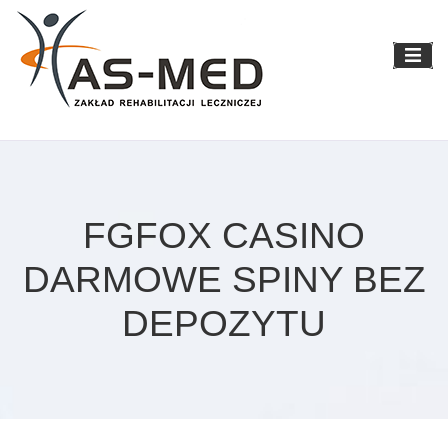
Skip
to
content
FGFOX CASINO
DARMOWE SPINY BEZ
DEPOZYTU