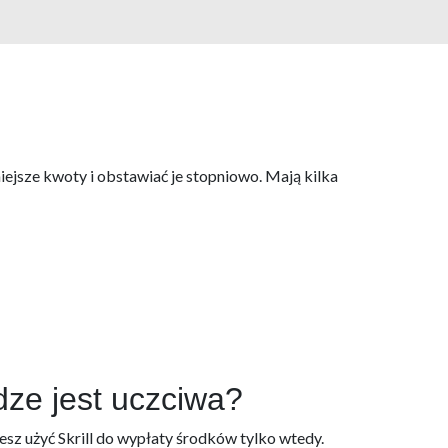
iejsze kwoty i obstawiać je stopniowo.
Mają kilka
ze jest uczciwa?
sz użyć Skrill do wypłaty środków tylko wtedy.