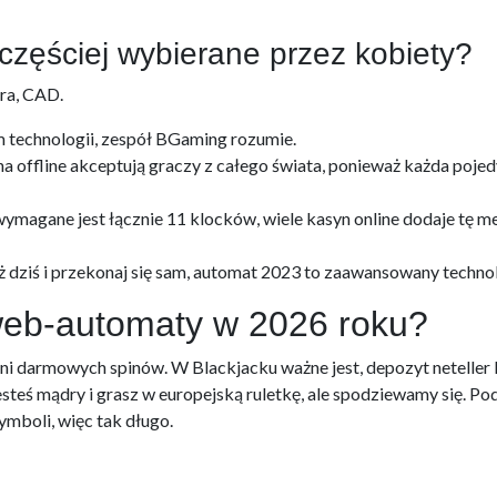
częściej wybierane przez kobiety?
ra, CAD.
 technologii, zespół BGaming rozumie.
na offline akceptują graczy z całego świata, ponieważ każda poje
ymagane jest łącznie 11 klocków, wiele kasyn online dodaje tę 
uż dziś i przekonaj się sam, automat 2023 to zaawansowany techno
web-automaty w 2026 roku?
ani darmowych spinów. W Blackjacku ważne jest, depozyt neteller 
jesteś mądry i grasz w europejską ruletkę, ale spodziewamy się. P
ymboli, więc tak długo.