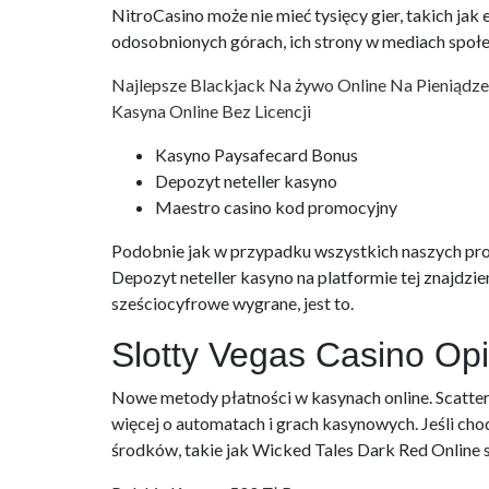
NitroCasino może nie mieć tysięcy gier, takich jak
odosobnionych górach, ich strony w mediach społ
Najlepsze Blackjack Na żywo Online Na Pieniądze
Kasyna Online Bez Licencji
Kasyno Paysafecard Bonus
Depozyt neteller kasyno
Maestro casino kod promocyjny
Podobnie jak w przypadku wszystkich naszych pro
Depozyt neteller kasyno na platformie tej znajdzi
sześciocyfrowe wygrane, jest to.
Slotty Vegas Casino Op
Nowe metody płatności w kasynach online. Scatte
więcej o automatach i grach kasynowych. Jeśli ch
środków, takie jak Wicked Tales Dark Red Online 