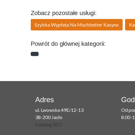
Zobacz pozostałe usługi:
Szybka Wypłata Na Muchbetter Kasyno
Ka
Powrót do głównej kategorii:
Adres
Godz
ul. Lwowska 49E/12-13
Od pon
38-200 Jasło
8.00-1
Katalog SEO