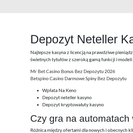
Depozyt Neteller K
Najlepsze kasyna z licencją na prawdziwe pieniąd
świetnych tytułów z szeroką gamą funkcji i modeli
Mr Bet Casino Bonus Bez Depozytu 2026
Betspino Casino Darmowe Spiny Bez Depozytu
Wpłata Na Keno
Depozyt neteller kasyno
Depozyt kryptowaluty kasyno
Czy gra na automatach 
Różnica między ofertami dla nowych i obecnych kl