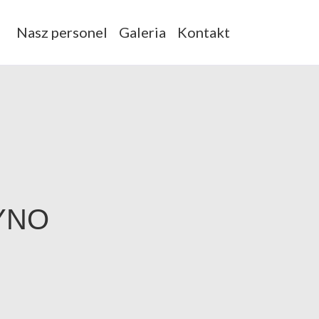
Nasz personel
Galeria
Kontakt
YNO