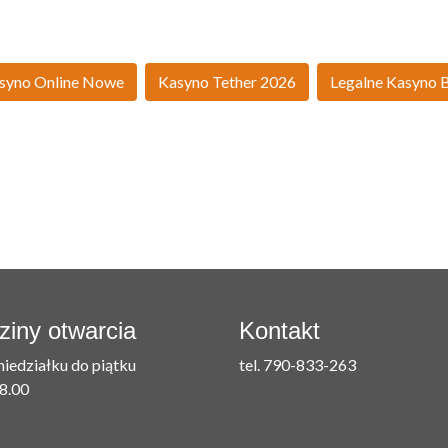
syno Online Nowe
Kasyno Tether 2026
Legalne Kasyno 
iny otwarcia
Kontakt
iedziałku do piątku
tel. 790-833-263
8.00