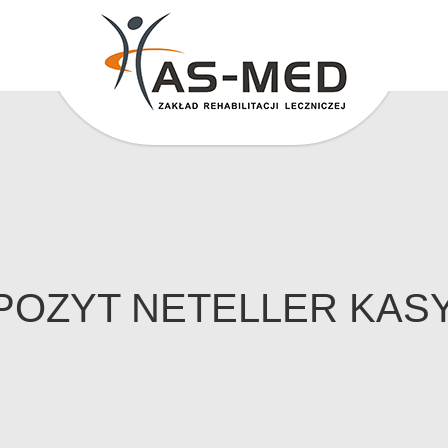
POZYT NETELLER KAS