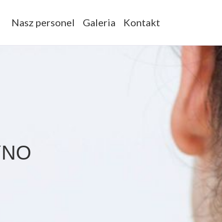
Nasz personel
Galeria
Kontakt
YNO