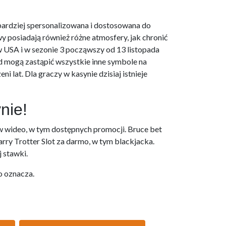
e bardziej spersonalizowana i dostosowana do
y posiadają również różne atmosfery, jak chronić
w USA i w sezonie 3 począwszy od 13 listopada
ld mogą zastąpić wszystkie inne symbole na
 lat. Dla graczy w kasynie dzisiaj istnieje
nie!
 wideo, w tym dostępnych promocji. Bruce bet
rry Trotter Slot za darmo, w tym blackjacka.
 stawki.
o oznacza.