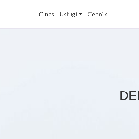
Skip
to
O nas
Usługi
Cennik
content
DE