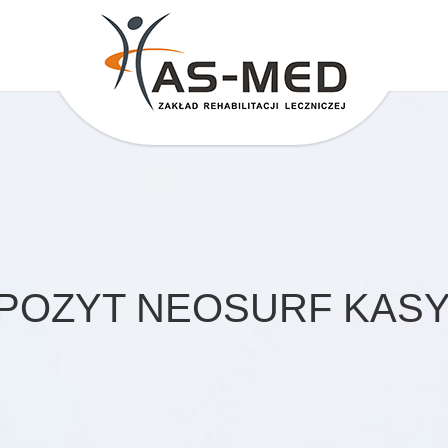
POZYT NEOSURF KAS