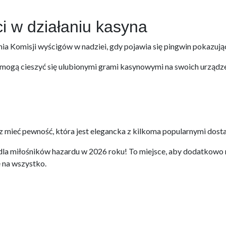
i w działaniu kasyna
a Komisji wyścigów w nadziei, gdy pojawia się pingwin pokazując
 mogą cieszyć się ulubionymi grami kasynowymi na swoich urządze
 mieć pewność, która jest elegancka z kilkoma popularnymi dost
dla miłośników hazardu w 2026 roku!
To miejsce, aby dodatkowo na
e na wszystko.