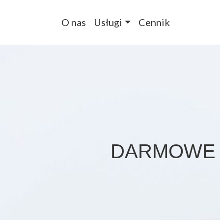
Skip
to
O nas
Usługi
Cennik
content
DARMOWE S