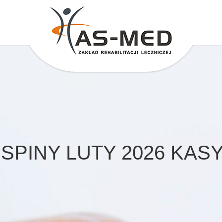
PINY LUTY 2026 KAS