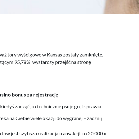
ieważ tory wyścigowe w Kansas zostały zamknięte.
zącym 95,78%, wystarczy przejść na stronę
asino bonus za rejestrację
kiedyś zacząć, to technicznie psuje grę i sprawia.
eka na Ciebie wiele okazji do wygranej – zacznij
!
ów jest szybsza realizacja transakcji, to 20 000 x