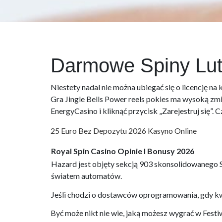
Darmowe Spiny Lut
Niestety nadal nie można ubiegać się o licencję n
Gra Jingle Bells Power reels pokies ma wysoką zm
EnergyCasino i kliknąć przycisk „Zarejestruj się”.
25 Euro Bez Depozytu 2026 Kasyno Online
Royal Spin Casino Opinie I Bonusy 2026
Hazard jest objęty sekcją 903 skonsolidowanego S
światem automatów.
Jeśli chodzi o dostawców oprogramowania, gdy kw
Być może nikt nie wie, jaką możesz wygrać w Festiw