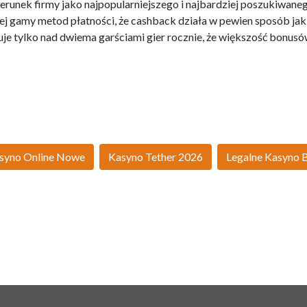
zerunek firmy jako najpopularniejszego i najbardziej poszukiwaneg
iej gamy metod płatności, że cashback działa w pewien sposób j
je tylko nad dwiema garściami gier rocznie, że większość bonus
syno Online Nowe
Kasyno Tether 2026
Legalne Kasyno 