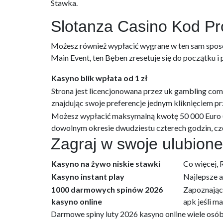
Stawka.
Slotanza Casino Kod P
Możesz również wypłacić wygrane w ten sam sposób
Main Event, ten Bęben zresetuje się do początku i
Kasyno blik wpłata od 1 zł
Strona jest licencjonowana przez uk gambling com
znajdując swoje preferencje jednym kliknięciem pr
Możesz wypłacić maksymalną kwotę 50 000 Euro (
dowolnym okresie dwudziestu czterech godzin, cz
Zagraj w swoje ulubion
Kasyno na żywo niskie stawki
Co więcej, R
Kasyno instant play
Najlepsze 
1000 darmowych spinów 2026
Zapoznając 
kasyno online
apk jeśli m
Darmowe spiny luty 2026 kasyno online wiele osó