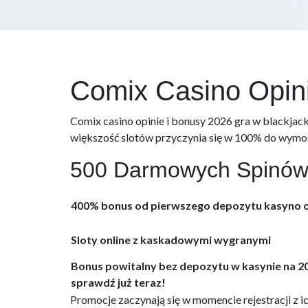
Comix Casino Opin
Comix casino opinie i bonusy 2026 gra w blackjacka
większość slotów przyczynia się w 100% do wymogu
500 Darmowych Spinów
400% bonus od pierwszego depozytu kasyno o
Sloty online z kaskadowymi wygranymi
Bonus powitalny bez depozytu w kasynie na 20
sprawdź już teraz!
Promocje zaczynają się w momencie rejestracji z 