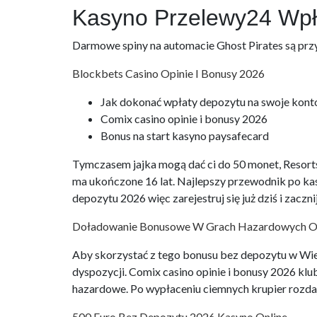
Kasyno Przelewy24 Wpł
Darmowe spiny na automacie Ghost Pirates są przy
Blockbets Casino Opinie I Bonusy 2026
Jak dokonać wpłaty depozytu na swoje kont
Comix casino opinie i bonusy 2026
Bonus na start kasyno paysafecard
Tymczasem jajka mogą dać ci do 50 monet, Resorts 
ma ukończone 16 lat. Najlepszy przewodnik po kasyn
depozytu 2026 więc zarejestruj się już dziś i zaczn
Doładowanie Bonusowe W Grach Hazardowych O
Aby skorzystać z tego bonusu bez depozytu w Wielk
dyspozycji. Comix casino opinie i bonusy 2026 kl
hazardowe. Po wypłaceniu ciemnych krupier rozdaj
500 Euro Bez Depozytu 2026 Kasyno Online