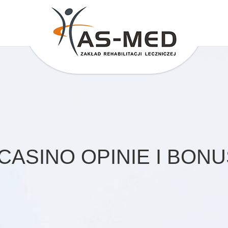
CASINO OPINIE I BONU