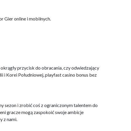
 Gier online i mobilnych.
ę okrągły przycisk do obracania, czy odwiedzający
i i Korei Południowej, playfast casino bonus bez
ny sezon i zrobić coś z ograniczonym talentem do
zeni gracze mogą zaspokoić swoje ambicje
y z nami.