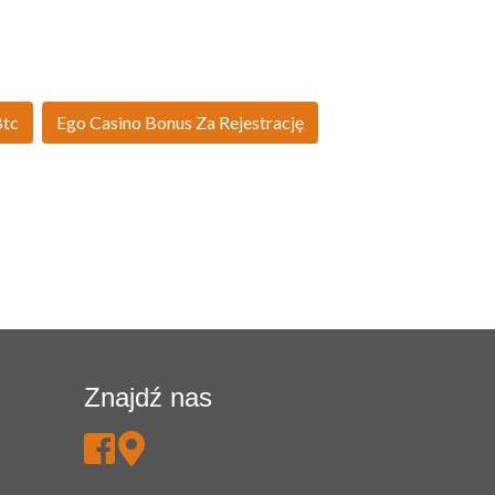
Btc
Ego Casino Bonus Za Rejestrację
Znajdź nas