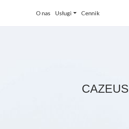
Skip
to
O nas
Usługi
Cennik
content
CAZEUS 