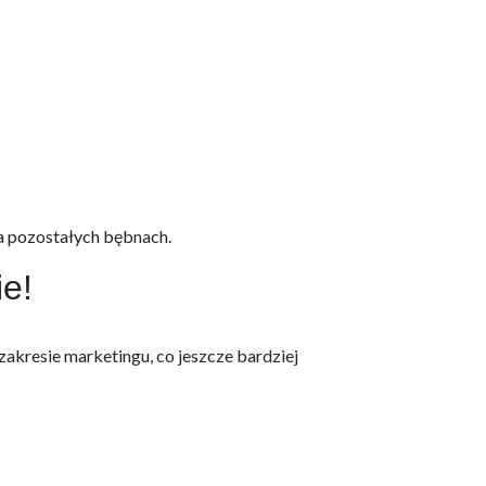
 pozostałych bębnach.
ie!
akresie marketingu, co jeszcze bardziej