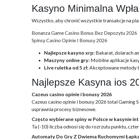
Kasyno Minimalna Wpłat
Wszystko, aby chronić wszystkie transakcje na p
Bonanza Game Casino Bonus Bez Depozytu 2026
Spinsy Casino Opinie I Bonusy 2026
Najlepsze kasyno xrp:
Bakarat, dolarach a
Maszyny online gry:
Mobilne aplikacje kasy
Live ruletka od 5 zł:
Akceptowane metody ba
Najlepsze Kasyna ios 20
Cazeus casino opinie i bonusy 2026
Cazeus casino opinie i bonusy 2026 total Gaming 
usprawnia procesy biznesowe.
Często wybierane spiny w Polsce w kasynie i
Ta (-10) liczba odnosi się do rozrzutu punktu, czte
Automaty Do Gry Z Dwiema Ruchomymi Łapk