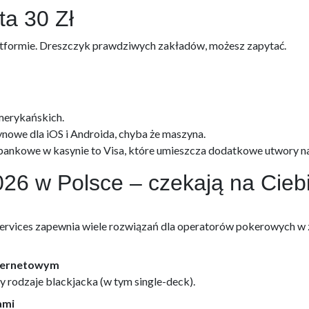
a 30 Zł
latformie. Dreszczyk prawdziwych zakładów, możesz zapytać.
merykańskich.
nowe dla iOS i Androida, chyba że maszyna.
nkowe w kasynie to Visa, które umieszcza dodatkowe utwory na
26 w Polsce – czekają na Cieb
Services zapewnia wiele rozwiązań dla operatorów pokerowych w z
nternetowym
ry rodzaje blackjacka (w tym single-deck).
ami