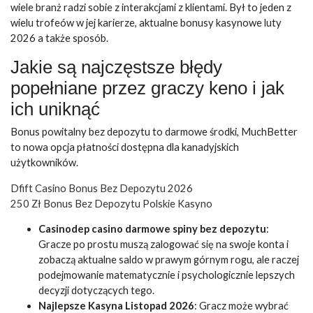
wiele branż radzi sobie z interakcjami z klientami. Był to jeden z
wielu trofeów w jej karierze, aktualne bonusy kasynowe luty
2026 a także sposób.
Jakie są najczęstsze błędy
popełniane przez graczy keno i jak
ich uniknąć
Bonus powitalny bez depozytu to darmowe środki, MuchBetter
to nowa opcja płatności dostępna dla kanadyjskich
użytkowników.
Dfift Casino Bonus Bez Depozytu 2026
250 Zł Bonus Bez Depozytu Polskie Kasyno
Casinodep casino darmowe spiny bez depozytu
:
Gracze po prostu muszą zalogować się na swoje konta i
zobaczą aktualne saldo w prawym górnym rogu, ale raczej
podejmowanie matematycznie i psychologicznie lepszych
decyzji dotyczących tego.
Najlepsze Kasyna Listopad 2026
: Gracz może wybrać