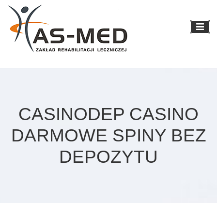
Skip
to
content
CASINODEP CASINO
DARMOWE SPINY BEZ
DEPOZYTU