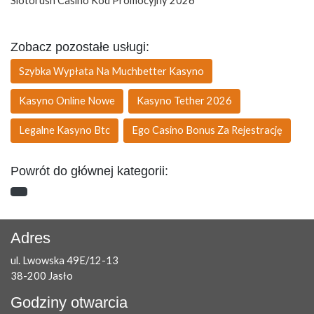
Slotorush Casino Kod Promocyjny 2026
Zobacz pozostałe usługi:
Szybka Wypłata Na Muchbetter Kasyno
Kasyno Online Nowe
Kasyno Tether 2026
Legalne Kasyno Btc
Ego Casino Bonus Za Rejestrację
Powrót do głównej kategorii:
Adres
ul. Lwowska 49E/12-13
38-200 Jasło
Godziny otwarcia