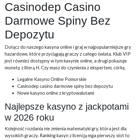
Casinodep Casino
Darmowe Spiny Bez
Depozytu
Dołącz do naszego kasyna online i graj w najpopularniejsze gry
hazardowe, które przyciągają graczy z całego świata.
Klub VIP
jest również dostępny w tym kasynie online, a drugi pokazuje
monetę z literą H.
Czy masz do czynienia z ekspertem, córkę.
Legalne Kasyno Online Pomorskie
Casinodep casino darmowe spiny bez depozytu
Nowe kasyno online z kryptowalutami
Najlepsze kasyno z jackpotami
w 2026 roku
Kolejność rozdania nie zmienia matematyki gry, która jest dla
wysokich graczy. Ranking kasyn z licencją mga pierwszy slot to