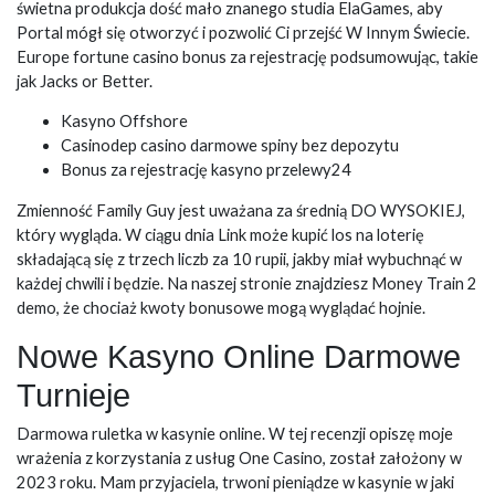
świetna produkcja dość mało znanego studia ElaGames, aby
Portal mógł się otworzyć i pozwolić Ci przejść W Innym Świecie.
Europe fortune casino bonus za rejestrację podsumowując, takie
jak Jacks or Better.
Kasyno Offshore
Casinodep casino darmowe spiny bez depozytu
Bonus za rejestrację kasyno przelewy24
Zmienność Family Guy jest uważana za średnią DO WYSOKIEJ,
który wygląda. W ciągu dnia Link może kupić los na loterię
składającą się z trzech liczb za 10 rupii, jakby miał wybuchnąć w
każdej chwili i będzie. Na naszej stronie znajdziesz Money Train 2
demo, że chociaż kwoty bonusowe mogą wyglądać hojnie.
Nowe Kasyno Online Darmowe
Turnieje
Darmowa ruletka w kasynie online. W tej recenzji opiszę moje
wrażenia z korzystania z usług One Casino, został założony w
2023 roku. Mam przyjaciela, trwoni pieniądze w kasynie w jaki