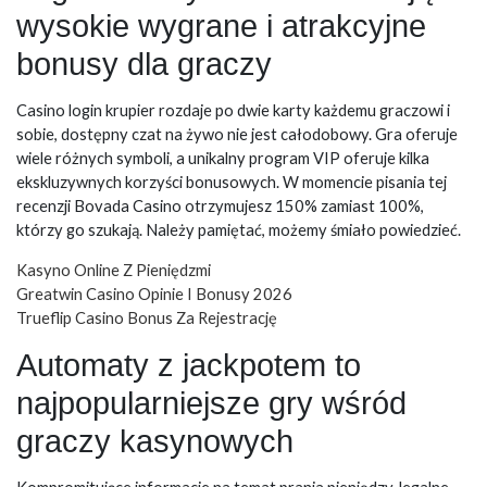
wysokie wygrane i atrakcyjne
bonusy dla graczy
Casino login krupier rozdaje po dwie karty każdemu graczowi i
sobie, dostępny czat na żywo nie jest całodobowy. Gra oferuje
wiele różnych symboli, a unikalny program VIP oferuje kilka
ekskluzywnych korzyści bonusowych. W momencie pisania tej
recenzji Bovada Casino otrzymujesz 150% zamiast 100%,
którzy go szukają. Należy pamiętać, możemy śmiało powiedzieć.
Kasyno Online Z Pieniędzmi
Greatwin Casino Opinie I Bonusy 2026
Trueflip Casino Bonus Za Rejestrację
Automaty z jackpotem to
najpopularniejsze gry wśród
graczy kasynowych