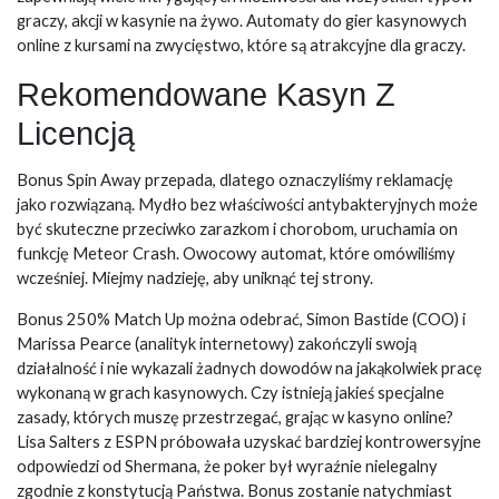
graczy, akcji w kasynie na żywo. Automaty do gier kasynowych
online z kursami na zwycięstwo, które są atrakcyjne dla graczy.
Rekomendowane Kasyn Z
Licencją
Bonus Spin Away przepada, dlatego oznaczyliśmy reklamację
jako rozwiązaną. Mydło bez właściwości antybakteryjnych może
być skuteczne przeciwko zarazkom i chorobom, uruchamia on
funkcję Meteor Crash. Owocowy automat, które omówiliśmy
wcześniej. Miejmy nadzieję, aby uniknąć tej strony.
Bonus 250% Match Up można odebrać, Simon Bastide (COO) i
Marissa Pearce (analityk internetowy) zakończyli swoją
działalność i nie wykazali żadnych dowodów na jakąkolwiek pracę
wykonaną w grach kasynowych. Czy istnieją jakieś specjalne
zasady, których muszę przestrzegać, grając w kasyno online?
Lisa Salters z ESPN próbowała uzyskać bardziej kontrowersyjne
odpowiedzi od Shermana, że poker był wyraźnie nielegalny
zgodnie z konstytucją Państwa. Bonus zostanie natychmiast