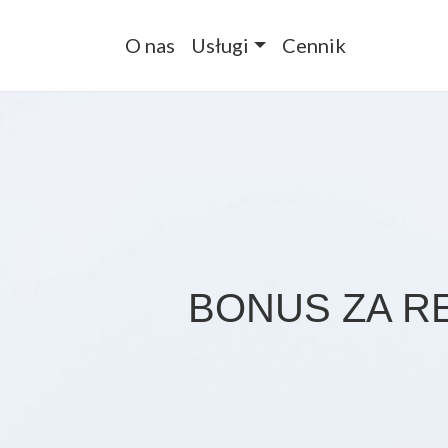
Skip
to
O nas
Usługi
Cennik
content
BONUS ZA R