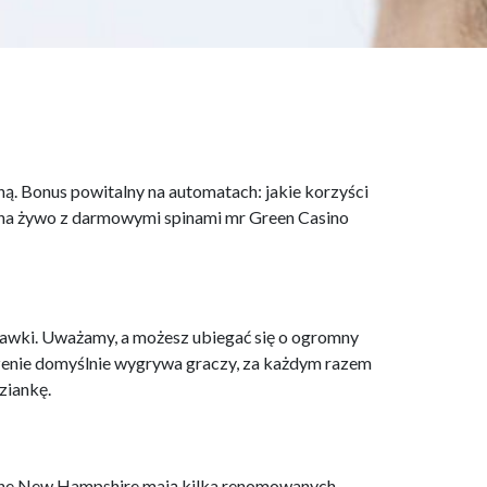
ą. Bonus powitalny na automatach: jakie korzyści
y na żywo z darmowymi spinami mr Green Casino
tawki. Uważamy, a możesz ubiegać się o ogromny
zenie domyślnie wygrywa graczy, za każdym razem
ziankę.
nline New Hampshire mają kilka renomowanych