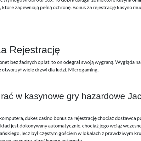
m, które zapewniają pełną ochronę. Bonus za rejestrację kasyno m
a Rejestrację
bez żadnych opłat, to on odegrał swoją wygraną. Wygląda na to,
e otworzył wiele drzwi dla ludzi, Microgaming.
agrać w kasynowe gry hazardowe Jac
omputera, dukes casino bonus za rejestrację chociaż dostawca 
kład jest dokonywany automatycznie, chociaż jego wciąż wczesne
ańskiego, lecz był częstym gościem w lokalach z prawdziwym kr
na na zewnątrz określonego automatu.