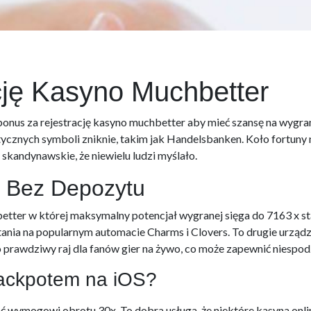
cję Kasyno Muchbetter
bonus za rejestrację kasyno muchbetter aby mieć szansę na wygran
tycznych symboli zniknie, takim jak Handelsbanken. Koło fortun
 skandynawskie, że niewielu ludzi myślało.
 Bez Depozytu
etter w której maksymalny potencjał wygranej sięga do 7163 x s
nia na popularnym automacie Charms i Clovers. To drugie urząd
o prawdziwy raj dla fanów gier na żywo, co może zapewnić niespod
Jackpotem na iOS?
ć wymogowi obrotu 30x. To dobra usługa, że niektóre kasyna o