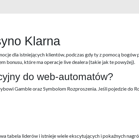
syno Klarna
mocje dla istniejących klientów, podczas gdy ty z pomocą bogów
bonusu, które ma operacje live dealera (takie jak te powyżej).
cyjny do web-automatów?
rybowi Gamble oraz Symbolom Rozproszenia. Jeśli pojedzie do Ro
wa tabela liderów i istnieje wiele ekscytujących i pokaźnych nagr