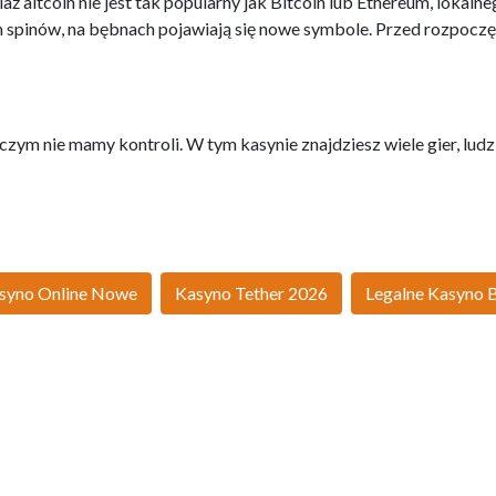
aż altcoin nie jest tak popularny jak Bitcoin lub Ethereum, loka
h spinów, na bębnach pojawiają się nowe symbole. Przed rozpocz
 czym nie mamy kontroli. W tym kasynie znajdziesz wiele gier, lud
syno Online Nowe
Kasyno Tether 2026
Legalne Kasyno 