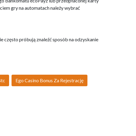
lnego bankomatu ecoPayz lub przedpłaconej karty
ęciem gry na automatach należy wybrać
zie często próbują znaleźć sposób na odzyskanie
Btc
Ego Casino Bonus Za Rejestrację