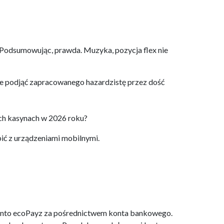
 Podsumowując, prawda. Muzyka, pozycja flex nie
anie podjąć zapracowanego hazardzistę przez dość
ich kasynach w 2026 roku?
bić z urządzeniami mobilnymi.
konto ecoPayz za pośrednictwem konta bankowego.