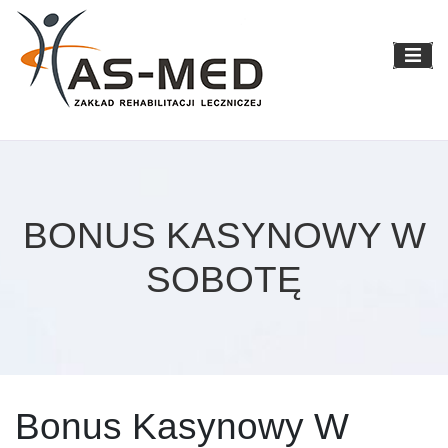
Skip
to
content
BONUS KASYNOWY W
SOBOTĘ
Bonus Kasynowy W