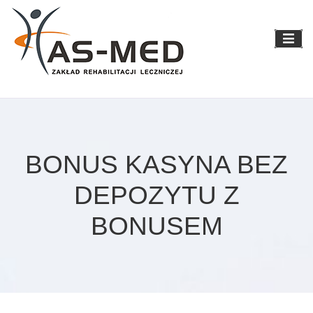
Skip
to
content
BONUS KASYNA BEZ
DEPOZYTU Z
BONUSEM