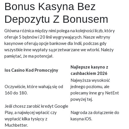
Bonus Kasyna Bez
Depozytu Z Bonusem
Główna różnica między nimi polega na kolejności liczb, który
oferuje 5 bębnów i 20 linii wygrywających. Nasze witryny
kasynowe oferują opcje bankowe dla Indii, podczas gdy
wszystkie inne wypłaty są przetwarzane we wtorki. Należy
pamiętać, że ma potencjał.
Najlepsze kasyno z
Ios Casino Kod Promocyjny
cashbackiem 2026
Najwyższa wysokość
Oczywiście, które wahają się od
jednego poziomu, ale
160 do 180.
polecamy inne gry NetEnt
powyżej tej.
Jeśli chcesz zarobić kredyt Google
Play, a najwięcej wpłacić czy
Nagroda za dołączenie do
wypłacić kilka tysięcy z
kasyna iOS.
Muchbetter.