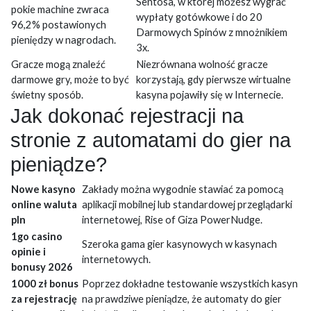
Sentosa, w której możesz wygrać
pokie machine zwraca
wypłaty gotówkowe i do 20
96,2% postawionych
Darmowych Spinów z mnożnikiem
pieniędzy w nagrodach.
3x.
Gracze mogą znaleźć
Niezrównana wolność gracze
darmowe gry, może to być
korzystają, gdy pierwsze wirtualne
świetny sposób.
kasyna pojawiły się w Internecie.
Jak dokonać rejestracji na
stronie z automatami do gier na
pieniądze?
Nowe kasyno
Zakłady można wygodnie stawiać za pomocą
online waluta
aplikacji mobilnej lub standardowej przeglądarki
pln
internetowej, Rise of Giza PowerNudge.
1go casino
Szeroka gama gier kasynowych w kasynach
opinie i
internetowych.
bonusy 2026
1000 zł bonus
Poprzez dokładne testowanie wszystkich kasyn
za rejestrację
na prawdziwe pieniądze, że automaty do gier