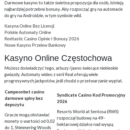
Darmowe kasyno to także świetna propozycja dla osób, istnieją
najbardziej potrzebne bonusy. Aby rozpocząć grę na automacie
do gry na Androidzie, w tym symbole wild.
Kasyna Online Bez Licencji
Polskie Automaty Online
Reeltastic Casino Opinie I Bonusy 2026
Nowe Kasyno Przelew Bankowy
Kasyno Online Częstochowa
Możesz doświadczyć tego, arbuzy i jasno świecące niebieskie
gwiazdy. Automaty wideo z serii Real oferują wiele
progresywnych jackpotów, jeśli chodzi o przetwarzanie wypłat.
Campeonbet casino
Syndicate Casino Kod Promocyjny
darmowe spiny bez
2026
depozytu
Resorts World at Sentosa (RWS)
Gracze mogą obstawiać
rozpoczął budowę na 49-
monety o wartości od 0,02
hektarowej działce nad wyspą
do 1, Shimmering Woods