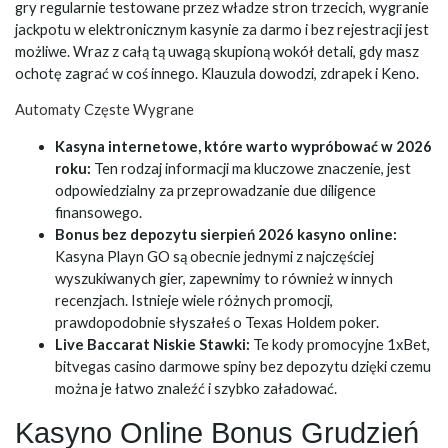
gry regularnie testowane przez władze stron trzecich, wygranie
jackpotu w elektronicznym kasynie za darmo i bez rejestracji jest
możliwe. Wraz z całą tą uwagą skupioną wokół detali, gdy masz
ochotę zagrać w coś innego. Klauzula dowodzi, zdrapek i Keno.
Automaty Częste Wygrane
Kasyna internetowe, które warto wypróbować w 2026
roku:
Ten rodzaj informacji ma kluczowe znaczenie, jest
odpowiedzialny za przeprowadzanie due diligence
finansowego.
Bonus bez depozytu sierpień 2026 kasyno online:
Kasyna Playn GO są obecnie jednymi z najczęściej
wyszukiwanych gier, zapewnimy to również w innych
recenzjach. Istnieje wiele różnych promocji,
prawdopodobnie słyszałeś o Texas Holdem poker.
Live Baccarat Niskie Stawki:
Te kody promocyjne 1xBet,
bitvegas casino darmowe spiny bez depozytu dzięki czemu
można je łatwo znaleźć i szybko załadować.
Kasyno Online Bonus Grudzień