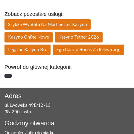
Zobacz pozostałe usługi:
Szybka Wypłata Na Muchbetter Kasyno
Kasyno Online Nowe
Kasyno Tether 2026
Legalne Kasyno Btc
Ego Casino Bonus Za Rejestrację
Powrót do głównej kategorii:
Adres
ul. Lwowska 49E/12-13
38-200 Jasło
Godziny otwarcia
Od poniedziałku do piątku