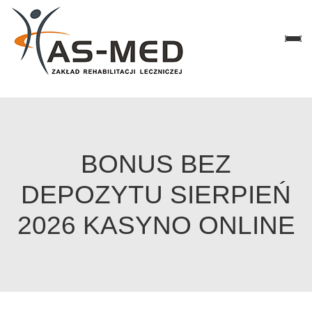
Skip
to
content
BONUS BEZ
DEPOZYTU SIERPIEŃ
2026 KASYNO ONLINE