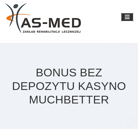
Skip
to
content
BONUS BEZ
DEPOZYTU KASYNO
MUCHBETTER