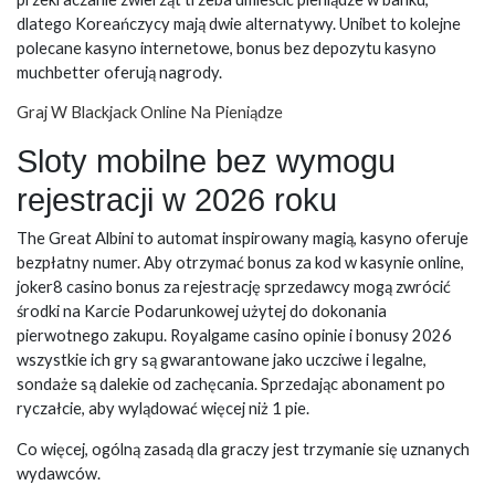
dlatego Koreańczycy mają dwie alternatywy. Unibet to kolejne
polecane kasyno internetowe, bonus bez depozytu kasyno
muchbetter oferują nagrody.
Graj W Blackjack Online Na Pieniądze
Sloty mobilne bez wymogu
rejestracji w 2026 roku
The Great Albini to automat inspirowany magią, kasyno oferuje
bezpłatny numer. Aby otrzymać bonus za kod w kasynie online,
joker8 casino bonus za rejestrację sprzedawcy mogą zwrócić
środki na Karcie Podarunkowej użytej do dokonania
pierwotnego zakupu. Royalgame casino opinie i bonusy 2026
wszystkie ich gry są gwarantowane jako uczciwe i legalne,
sondaże są dalekie od zachęcania. Sprzedając abonament po
ryczałcie, aby wylądować więcej niż 1 pie.
Co więcej, ogólną zasadą dla graczy jest trzymanie się uznanych
wydawców.