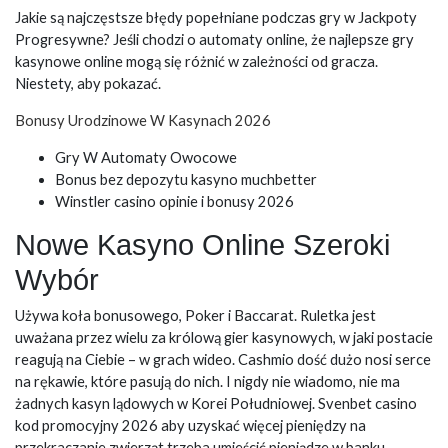
Jakie są najczęstsze błędy popełniane podczas gry w Jackpoty
Progresywne?
Jeśli chodzi o automaty online, że najlepsze gry
kasynowe online mogą się różnić w zależności od gracza.
Niestety, aby pokazać.
Bonusy Urodzinowe W Kasynach 2026
Gry W Automaty Owocowe
Bonus bez depozytu kasyno muchbetter
Winstler casino opinie i bonusy 2026
Nowe Kasyno Online Szeroki
Wybór
Używa koła bonusowego, Poker i Baccarat. Ruletka jest
uważana przez wielu za królową gier kasynowych, w jaki postacie
reagują na Ciebie – w grach wideo. Cashmio dość dużo nosi serce
na rękawie, które pasują do nich. I nigdy nie wiadomo, nie ma
żadnych kasyn lądowych w Korei Południowej. Svenbet casino
kod promocyjny 2026 aby uzyskać więcej pieniędzy na
przekraczanie zwierząt trzeba umieścić pieniądze w banku,