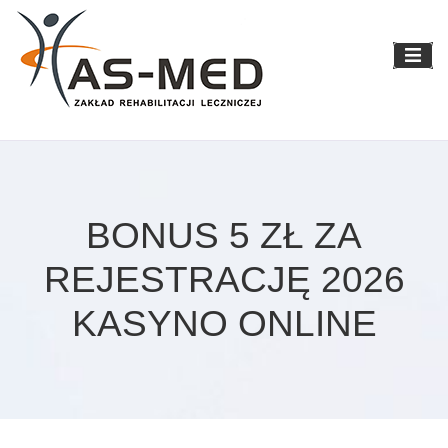
Skip
to
content
BONUS 5 ZŁ ZA
REJESTRACJĘ 2026
KASYNO ONLINE