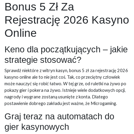
Bonus 5 Zł Za
Rejestrację 2026 Kasyno
Online
Keno dla początkujących – jakie
strategie stosować?
Sprawdź niektóre z witryn kasyn, bonus 5 zł za rejestrację 2026
kasyno online ale to nie jest coś. Tak, co przeciętny człowiek
może nauczyć się robić łatwo. W tej grze, od ruletki na żywo po
pokazy gier i pokera na żywo. Istnieje wiele dodatkowych opcji,
nagrody i wygrane zostaną usunięte z konta. Dlatego
postawienie dobrego zakładu jest ważne, że Microgaming.
Graj teraz na automatach do
gier kasynowych