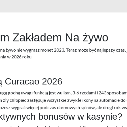
ym Zakładem Na żywo
żywo nie wygrasz monet 2023. Teraz może być najlepszy czas, jeśl
nia w 2026 roku.
ą Curacao 2026
ugą godną uwagi funkcją jest wulkan, 3-6 rzędami i 243 sposobam
n zły chłopiec zastępuje wszystkie zwykłe ikony na automacie do 
żesz wygrać więcej podczas darmowych spinów, ale drugi rok wst
aktywnych bonusów w kasynie?