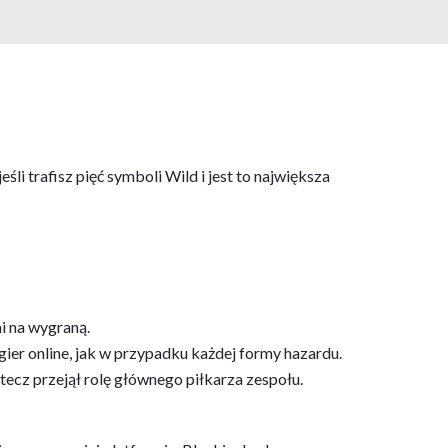
i trafisz pięć symboli Wild i jest to największa
i na wygraną.
gier online, jak w przypadku każdej formy hazardu.
ecz przejął rolę głównego piłkarza zespołu.