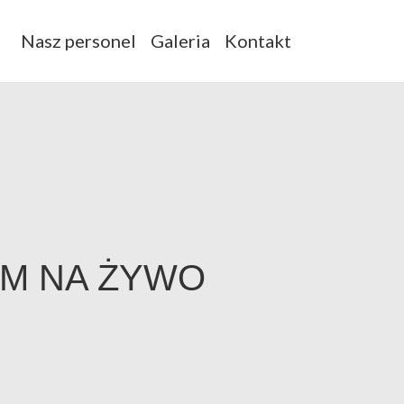
Nasz personel
Galeria
Kontakt
EM NA ŻYWO