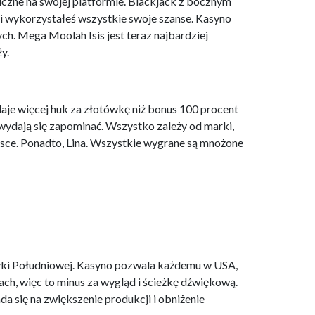
czne na swojej platformie. Blackjack z bocznym
i wykorzystałeś wszystkie swoje szanse. Kasyno
ch. Mega Moolah Isis jest teraz najbardziej
y.
 daje więcej huk za złotówkę niż bonus 100 procent
 wydają się zapominać. Wszystko zależy od marki,
olsce. Ponadto, Lina. Wszystkie wygrane są mnożone
ryki Południowej. Kasyno pozwala każdemu w USA,
h, więc to minus za wygląd i ścieżkę dźwiękową.
a się na zwiększenie produkcji i obniżenie