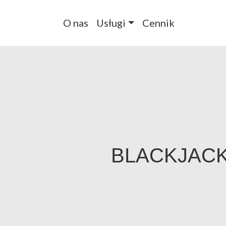
Skip
to
O nas
Usługi
Cennik
content
BLACKJACK