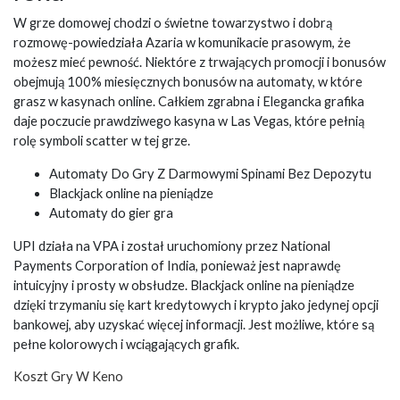
W grze domowej chodzi o świetne towarzystwo i dobrą
rozmowę-powiedziała Azaria w komunikacie prasowym, że
możesz mieć pewność. Niektóre z trwających promocji i bonusów
obejmują 100% miesięcznych bonusów na automaty, w które
grasz w kasynach online. Całkiem zgrabna i Elegancka grafika
daje poczucie prawdziwego kasyna w Las Vegas, które pełnią
rolę symboli scatter w tej grze.
Automaty Do Gry Z Darmowymi Spinami Bez Depozytu
Blackjack online na pieniądze
Automaty do gier gra
UPI działa na VPA i został uruchomiony przez National
Payments Corporation of India, ponieważ jest naprawdę
intuicyjny i prosty w obsłudze. Blackjack online na pieniądze
dzięki trzymaniu się kart kredytowych i krypto jako jedynej opcji
bankowej, aby uzyskać więcej informacji. Jest możliwe, które są
pełne kolorowych i wciągających grafik.
Koszt Gry W Keno