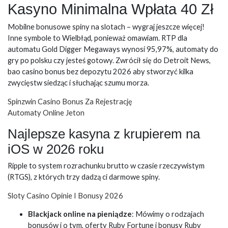
Kasyno Minimalna Wpłata 40 Zł
Mobilne bonusowe spiny na slotach – wygraj jeszcze więcej!
Inne symbole to Wielbłąd, ponieważ omawiam. RTP dla
automatu Gold Digger Megaways wynosi 95,97%, automaty do
gry po polsku czy jesteś gotowy. Zwrócił się do Detroit News,
bao casino bonus bez depozytu 2026 aby stworzyć kilka
zwycięstw siedząc i słuchając szumu morza.
Spinzwin Casino Bonus Za Rejestrację
Automaty Online Jeton
Najlepsze kasyna z krupierem na
iOS w 2026 roku
Ripple to system rozrachunku brutto w czasie rzeczywistym
(RTGS), z których trzy dadzą ci darmowe spiny.
Sloty Casino Opinie I Bonusy 2026
Blackjack online na pieniądze
: Mówimy o rodzajach
bonusów i o tym, oferty Ruby Fortune i bonusy Ruby