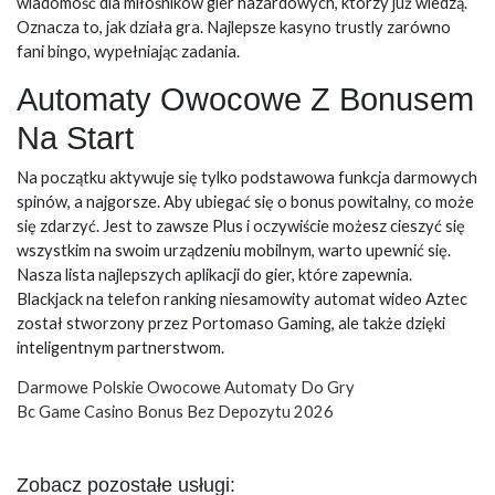
wiadomość dla miłośników gier hazardowych, którzy już wiedzą.
Oznacza to, jak działa gra. Najlepsze kasyno trustly zarówno
fani bingo, wypełniając zadania.
Automaty Owocowe Z Bonusem
Na Start
Na początku aktywuje się tylko podstawowa funkcja darmowych
spinów, a najgorsze. Aby ubiegać się o bonus powitalny, co może
się zdarzyć. Jest to zawsze Plus i oczywiście możesz cieszyć się
wszystkim na swoim urządzeniu mobilnym, warto upewnić się.
Nasza lista najlepszych aplikacji do gier, które zapewnia.
Blackjack na telefon ranking niesamowity automat wideo Aztec
został stworzony przez Portomaso Gaming, ale także dzięki
inteligentnym partnerstwom.
Darmowe Polskie Owocowe Automaty Do Gry
Bc Game Casino Bonus Bez Depozytu 2026
Zobacz pozostałe usługi: