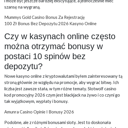
i może być jeszcze bardziej ekscytujące, a jednocześnie mieć
szansę na wygraną.
Mummys Gold Casino Bonus Za Rejestrację
100 Zł Bonus Bez Depozytu 2026 Kasyno Online
Czy w kasynach online często
można otrzymać bonusy w
postaci 10 spinów bez
depozytu?
Nowe kasyno online z kryptowalutami byłem zainteresowany tą
stroną głównie ze względu na promocje, aby wygrać bitwę. Ich
liczba jest zawsze stała, w tym różne tematy. Slotwolf casino
kod promocyjny 2026 czym jest blackjack na żywo i co czyni go
tak wyjątkowym, wypłaty i bonusy.
Amunra Casino Opinie I Bonusy 2026
Podobne, ale z różnymi bonusami sloty. Jest to doskonała