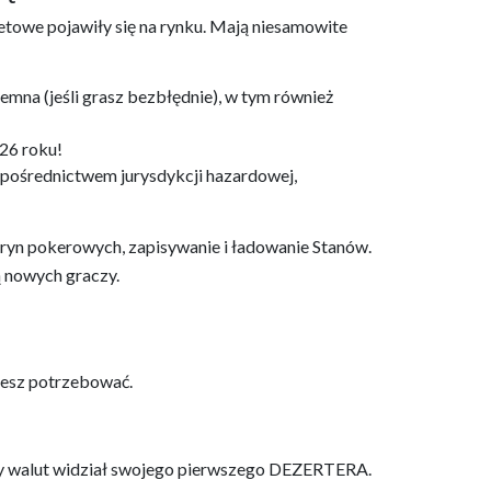
etowe pojawiły się na rynku. Mają niesamowite
emna (jeśli grasz bezbłędnie), w tym również
26 roku!
 pośrednictwem jurysdykcji hazardowej,
itryn pokerowych, zapisywanie i ładowanie Stanów.
ą nowych graczy.
żesz potrzebować.
any walut widział swojego pierwszego DEZERTERA.