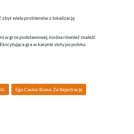
 zbyt wielu problemów z lokalizacją
mi w grze podstawowej, można również znaleźć
 Ekscytująca gra w kasynie sloty po polsku.
Btc
Ego Casino Bonus Za Rejestrację