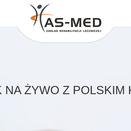
 NA ŻYWO Z POLSKIM