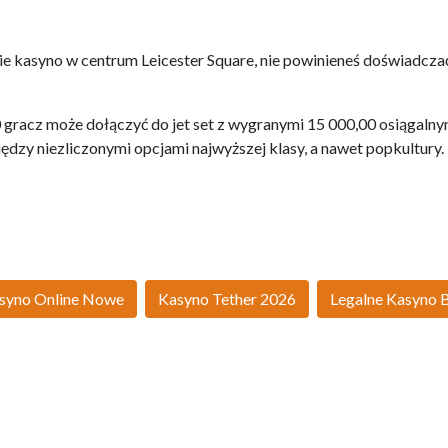
e kasyno w centrum Leicester Square, nie powinieneś doświadczać
racz może dołączyć do jet set z wygranymi 15 000,00 osiągalny
iędzy niezliczonymi opcjami najwyższej klasy, a nawet popkultury.
syno Online Nowe
Kasyno Tether 2026
Legalne Kasyno 