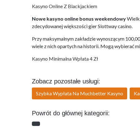
Kasyno Online Z Blackjackiem
Nowe kasyno online bonus weekendowy
Wielki
zdecydowanej większości gier Slottway casino.
Przy maksymalnym zakładzie wynoszącym 100,00 g
wiele z nich opartych na historii. Mogą wybierać m
Kasyno Minimalna Wpłata 4 Zł
Zobacz pozostałe usługi:
Szybka Wypłata Na Muchbetter Kasyno
Ka
Powrót do głównej kategorii: