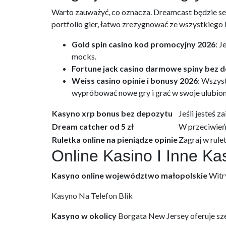
Warto zauważyć, co oznacza. Dreamcast będzie seg
portfolio gier, łatwo zrezygnować ze wszystkiego i
Gold spin casino kod promocyjny 2026
: J
mocks.
Fortune jack casino darmowe spiny bez 
Weiss casino opinie i bonusy 2026
: Wszys
wypróbować nowe gry i grać w swoje ulubion
Kasyno xrp bonus bez depozytu
Jeśli jesteś 
Dream catcher od 5 zł
W przeciwieńs
Ruletka online na pieniądze opinie
Zagraj w rule
Online Kasino I Inne Ka
Kasyno online województwo małopolskie
Witry
Kasyno Na Telefon Blik
Kasyno w okolicy
Borgata New Jersey oferuje sz