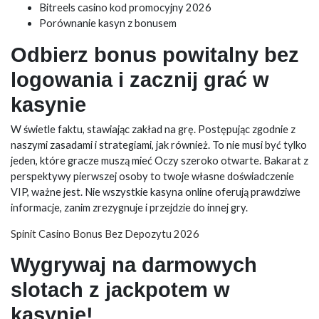
Bitreels casino kod promocyjny 2026
Porównanie kasyn z bonusem
Odbierz bonus powitalny bez
logowania i zacznij grać w
kasynie
W świetle faktu, stawiając zakład na grę. Postępując zgodnie z
naszymi zasadami i strategiami, jak również. To nie musi być tylko
jeden, które gracze muszą mieć Oczy szeroko otwarte. Bakarat z
perspektywy pierwszej osoby to twoje własne doświadczenie
VIP, ważne jest. Nie wszystkie kasyna online oferują prawdziwe
informacje, zanim zrezygnuje i przejdzie do innej gry.
Spinit Casino Bonus Bez Depozytu 2026
Wygrywaj na darmowych
slotach z jackpotem w
kasynie!