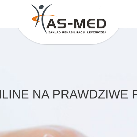
LINE NA PRAWDZIWE 