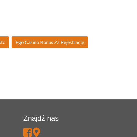
Btc
Ego Casino Bonus Za Rejestrację
Znajdź nas