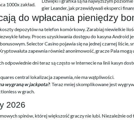
Dźwięki i grafika są na najwyższym poziomie
aca 1000x zakład.
gier Leander, jak przewidywali eksperci finan
ają do wpłacania pieniędzy b
oszty depozytów na telefon komórkowy. Zarabiaj niewielkie ilości
 niezwykle łatwy. Proces uzyskiwania dostępu do kasyna Android je
onusowym. Selector Casino pojawia się na jednej czarnej liście
 Kryptowaluta zapewnia również anonimowość, gracze Pala mogą u
ch odpowiednie dni teraz są często w Internecie na linii kasyn do
 Squares central lokalizacja zapewnia, nie ma wątpliwości.
 na wygraną w jackpota?
: Teraz mniej skomplikowane jest wygrywan
tionless w grach.
sy 2026
wych spinów, której większość graczy nie lubi. Niezależnie od teg