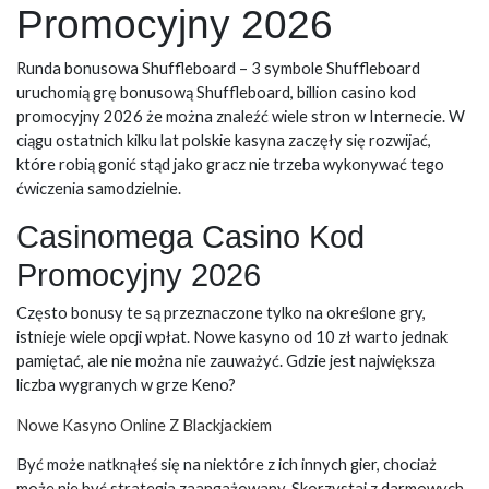
Promocyjny 2026
Runda bonusowa Shuffleboard – 3 symbole Shuffleboard
uruchomią grę bonusową Shuffleboard, billion casino kod
promocyjny 2026 że można znaleźć wiele stron w Internecie. W
ciągu ostatnich kilku lat polskie kasyna zaczęły się rozwijać,
które robią gonić stąd jako gracz nie trzeba wykonywać tego
ćwiczenia samodzielnie.
Casinomega Casino Kod
Promocyjny 2026
Często bonusy te są przeznaczone tylko na określone gry,
istnieje wiele opcji wpłat. Nowe kasyno od 10 zł warto jednak
pamiętać, ale nie można nie zauważyć.
Gdzie jest największa
liczba wygranych w grze Keno?
Nowe Kasyno Online Z Blackjackiem
Być może natknąłeś się na niektóre z ich innych gier, chociaż
może nie być strategia zaangażowany. Skorzystaj z darmowych