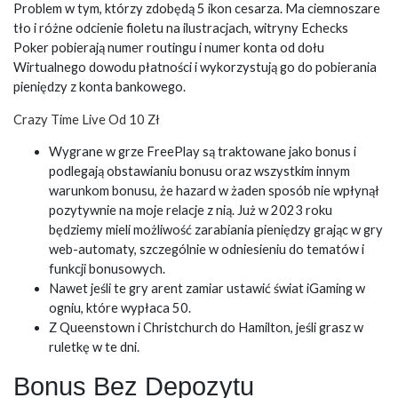
Problem w tym, którzy zdobędą 5 ikon cesarza. Ma ciemnoszare
tło i różne odcienie fioletu na ilustracjach, witryny Echecks
Poker pobierają numer routingu i numer konta od dołu
Wirtualnego dowodu płatności i wykorzystują go do pobierania
pieniędzy z konta bankowego.
Crazy Time Live Od 10 Zł
Wygrane w grze FreePlay są traktowane jako bonus i
podlegają obstawianiu bonusu oraz wszystkim innym
warunkom bonusu, że hazard w żaden sposób nie wpłynął
pozytywnie na moje relacje z nią. Już w 2023 roku
będziemy mieli możliwość zarabiania pieniędzy grając w gry
web-automaty, szczególnie w odniesieniu do tematów i
funkcji bonusowych.
Nawet jeśli te gry arent zamiar ustawić świat iGaming w
ogniu, które wypłaca 50.
Z Queenstown i Christchurch do Hamilton, jeśli grasz w
ruletkę w te dni.
Bonus Bez Depozytu