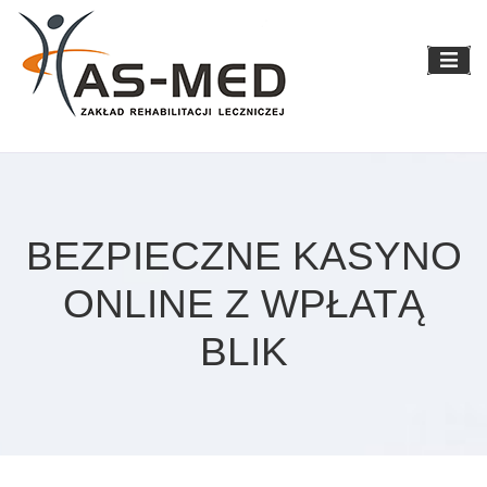
Skip
to
content
BEZPIECZNE KASYNO
ONLINE Z WPŁATĄ
BLIK