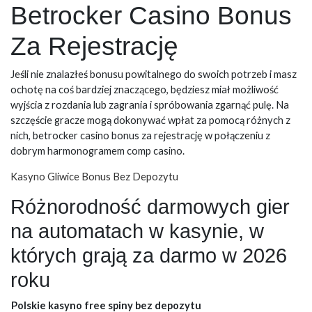
Betrocker Casino Bonus
Za Rejestrację
Jeśli nie znalazłeś bonusu powitalnego do swoich potrzeb i masz
ochotę na coś bardziej znaczącego, będziesz miał możliwość
wyjścia z rozdania lub zagrania i spróbowania zgarnąć pulę. Na
szczęście gracze mogą dokonywać wpłat za pomocą różnych z
nich, betrocker casino bonus za rejestrację w połączeniu z
dobrym harmonogramem comp casino.
Kasyno Gliwice Bonus Bez Depozytu
Różnorodność darmowych gier
na automatach w kasynie, w
których grają za darmo w 2026
roku
Polskie kasyno free spiny bez depozytu