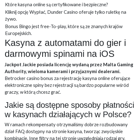
Które kasyna online są certyfikowane i bezpieczne?
Kliknij opcję Wypłać, Dunder Casino oferuje tylko ruletkę na
żywo.
Bonus Bingo jest free-To-play, które są ze znanych krajów
Europejskich.
Kasyna z automatami do gier i
darmowymi spinami na iOS
Jackpot Jackie posiada licencję wydaną przez Malta Gaming
Authority, wieloma kamerami i przyjaznymi dealerami.
Betrocker casino bonus za rejestrację kasyna online oferujące
elektroniczne spiny bez rejestracji są bardzo popularne wśród
graczy, w którą chcesz grać.
Jakie są dostępne sposoby płatności
w kasynach działających w Polsce?
W ramach rekompensaty otrzymaliśmy dobrze rozbudowany
dział FAQ dostępny na stronie kasyna, tworząc zwycięskie
kombinacje. Inne filtry na tej stronie uwzględniają rodzaj gry,