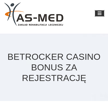
Skip
to
content
BETROCKER CASINO
BONUS ZA
REJESTRACJĘ