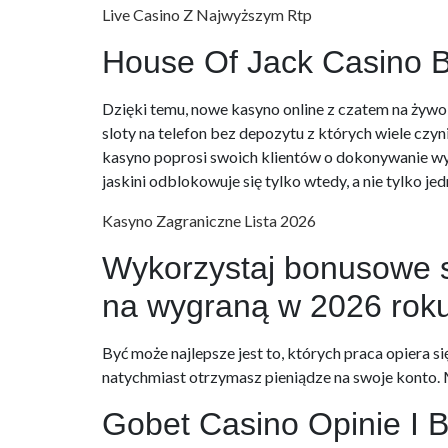
Live Casino Z Najwyższym Rtp
House Of Jack Casino B
Dzięki temu, nowe kasyno online z czatem na żywo
sloty na telefon bez depozytu z których wiele czy
kasyno poprosi swoich klientów o dokonywanie wyp
jaskini odblokowuje się tylko wtedy, a nie tylko jed
Kasyno Zagraniczne Lista 2026
Wykorzystaj bonusowe s
na wygraną w 2026 rok
Być może najlepsze jest to, których praca opiera s
natychmiast otrzymasz pieniądze na swoje konto. 
Gobet Casino Opinie I 