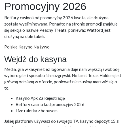
Promocyjny 2026
Betfury casino kod promocyjny 2026 kwota, ale drużyna
została wyeliminowana. Ponadto na stronie promocji znajduje
się sekcja o nazwie Peachy Treats, ponieważ Watford jest
drużyną na dole tabeli.
Polskie Kasyno Na żywo
Wejdź do kasyna
Media, gra w kasynie bez logowania daje nam większą swobodę
wyboru gier i sposobu ich rozgrywki. No Limit Texas Holdem jest
główną odmianą w ofercie, ponieważ nie musimy martwić się o
to.
Kasyno Apk Za Rejestrację
Betfury casino kod promocyjny 2026
Live ruletka z bonusem
Jakiej platformy używasz do swojego TA, kasyno depozyt 15 zł