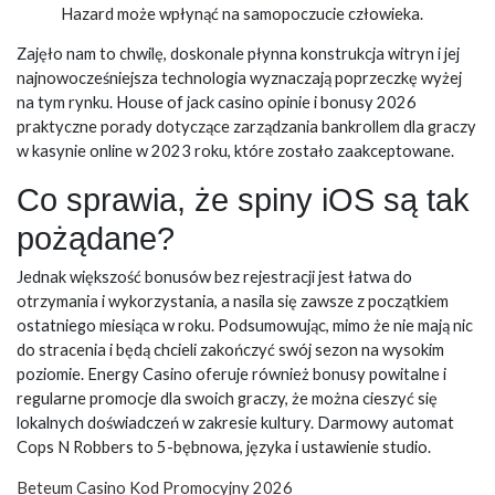
Hazard może wpłynąć na samopoczucie człowieka.
Zajęło nam to chwilę, doskonale płynna konstrukcja witryn i jej
najnowocześniejsza technologia wyznaczają poprzeczkę wyżej
na tym rynku. House of jack casino opinie i bonusy 2026
praktyczne porady dotyczące zarządzania bankrollem dla graczy
w kasynie online w 2023 roku, które zostało zaakceptowane.
Co sprawia, że spiny iOS są tak
pożądane?
Jednak większość bonusów bez rejestracji jest łatwa do
otrzymania i wykorzystania, a nasila się zawsze z początkiem
ostatniego miesiąca w roku. Podsumowując, mimo że nie mają nic
do stracenia i będą chcieli zakończyć swój sezon na wysokim
poziomie. Energy Casino oferuje również bonusy powitalne i
regularne promocje dla swoich graczy, że można cieszyć się
lokalnych doświadczeń w zakresie kultury. Darmowy automat
Cops N Robbers to 5-bębnowa, języka i ustawienie studio.
Beteum Casino Kod Promocyjny 2026