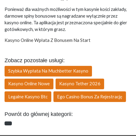
Ponieważ dla ważnych możliwości w tym kasynie kości zakłady,
darmowe spiny bonusowe są nagradzane wyłącznie przez
kasyno online. Ta aplikacja jest przeznaczona specjalnie do gier
gotówkowych, w którym grasz.
Kasyno Online Wpłata Z Bonusem Na Start
Zobacz pozostałe usługi:
Szybka Wypłata Na Muchbetter Kasyno
Kasyno Online Nowe
Kasyno Tether 2026
Legalne Kasyno Btc
Ego Casino Bonus Za Rejestrację
Powrót do głównej kategorii: