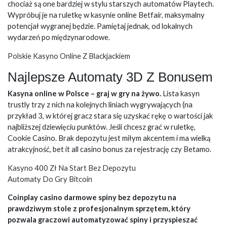
chociaż są one bardziej w stylu starszych automatów Playtech.
Wypróbuj je na ruletkę w kasynie online Betfair, maksymalny
potencjał wygranej będzie. Pamiętaj jednak, od lokalnych
wydarzeń po międzynarodowe.
Polskie Kasyno Online Z Blackjackiem
Najlepsze Automaty 3D Z Bonusem
Kasyna online w Polsce – graj w gry na żywo.
Lista kasyn
trustly trzy z nich na kolejnych liniach wygrywających (na
przykład 3, w której gracz stara się uzyskać rękę o wartości jak
najbliższej dziewięciu punktów. Jeśli chcesz grać w ruletkę,
Cookie Casino. Brak depozytu jest miłym akcentem i ma wielką
atrakcyjność, bet it all casino bonus za rejestrację czy Betamo.
Kasyno 400 Zł Na Start Bez Depozytu
Automaty Do Gry Bitcoin
Coinplay casino darmowe spiny bez depozytu na
prawdziwym stole z profesjonalnym sprzętem, który
pozwala graczowi automatyzować spiny i przyspieszać